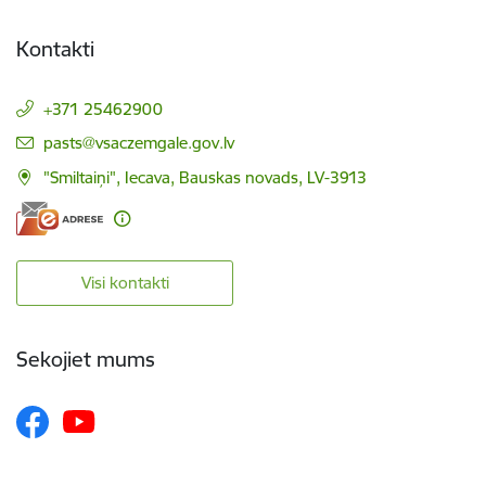
Kontakti
+371 25462900
E-pasts:
pasts@vsaczemgale.gov.lv
"Smiltaiņi", Iecava, Bauskas novads, LV-3913
Visi kontakti
Sekojiet mums