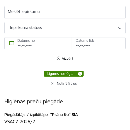
Meklēt iepirkumu
Iepirkuma statuss
Datums no
Datums līdz
Aizvērt
Līgums noslēgts
Notīrīt filtrus
Higiēnas preču piegāde
Piegādātājs / izpildītājs:
''Prāna Ko'' SIA
VSACZ 2026/7