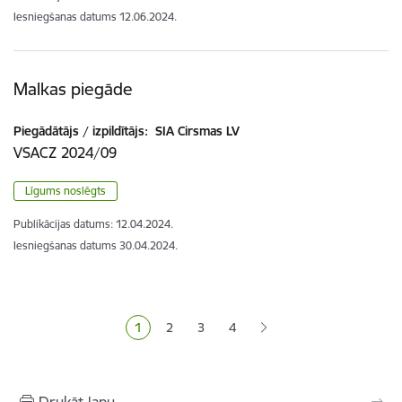
Iesniegšanas datums
12.06.2024.
Malkas piegāde
Piegādātājs / izpildītājs:
SIA Cirsmas LV
VSACZ 2024/09
Līgums noslēgts
Publikācijas datums:
12.04.2024.
Iesniegšanas datums
30.04.2024.
Lapošana
1
2
3
4
Pašreizējā lapa
Lapa
Lapa
Lapa
Drukāt lapu