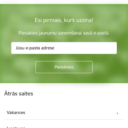
Esi pirmais, kurš uzzina!
Piesakies jaunumu saņemšanai savā e-pastā.
Kājene
Ātrās saites
Vakances