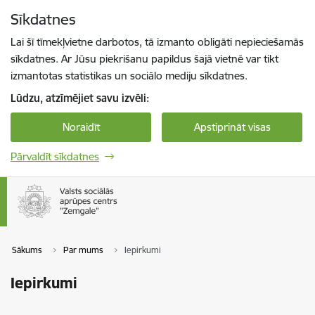
Pāriet uz lapas saturu
Sīkdatnes
Spied
lai meklētu
Enter
Lai šī tīmekļvietne darbotos, tā izmanto obligāti nepieciešamās
sīkdatnes. Ar Jūsu piekrišanu papildus šajā vietnē var tikt
izmantotas statistikas un sociālo mediju sīkdatnes.
Lūdzu, atzīmējiet savu izvēli:
Noraidīt
Apstiprināt visas
Pārvaldīt sīkdatnes
Sākums
Par mums
Iepirkumi
Iepirkumi