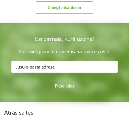
Sniegt atsauksmi
Esi pirmais, kurš uzzina!
Piesakies jaunumu saņemšanai savā e-pastā.
Kājene
Ātrās saites