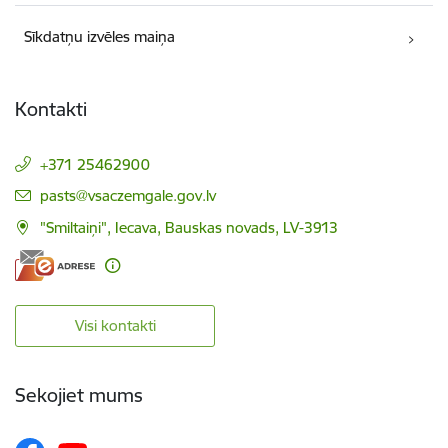
Sīkdatņu izvēles maiņa
Kontakti
+371 25462900
E-pasts:
pasts@vsaczemgale.gov.lv
"Smiltaiņi", Iecava, Bauskas novads, LV-3913
Visi kontakti
Sekojiet mums