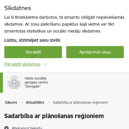
Pāriet uz lapas saturu
Sīkdatnes
Spied
lai meklētu
Enter
Lai šī tīmekļvietne darbotos, tā izmanto obligāti nepieciešamās
sīkdatnes. Ar Jūsu piekrišanu papildus šajā vietnē var tikt
izmantotas statistikas un sociālo mediju sīkdatnes.
Lūdzu, atzīmējiet savu izvēli:
Noraidīt
Apstiprināt visas
Pārvaldīt sīkdatnes
Sākums
Aktualitātes
Sadarbība ar plānošanas reģioniem
Sadarbība ar plānošanas reģioniem
Atskaņot tekstu