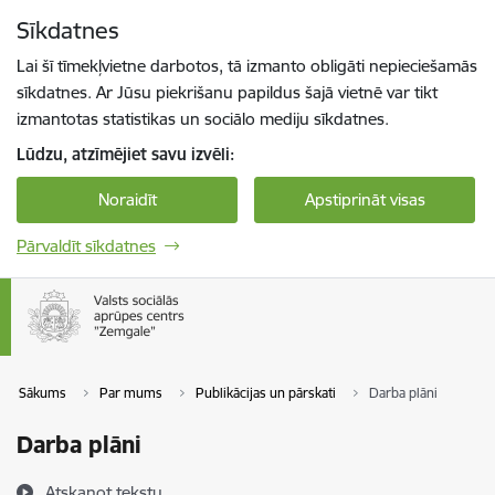
Pāriet uz lapas saturu
Sīkdatnes
Spied
lai meklētu
Enter
Lai šī tīmekļvietne darbotos, tā izmanto obligāti nepieciešamās
sīkdatnes. Ar Jūsu piekrišanu papildus šajā vietnē var tikt
izmantotas statistikas un sociālo mediju sīkdatnes.
Lūdzu, atzīmējiet savu izvēli:
Noraidīt
Apstiprināt visas
Pārvaldīt sīkdatnes
Sākums
Par mums
Publikācijas un pārskati
Darba plāni
Darba plāni
Atskaņot tekstu