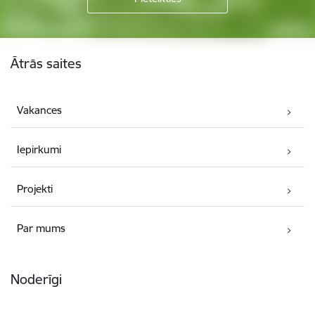
Kājene
Ātrās saites
Vakances
Iepirkumi
Projekti
Par mums
Noderīgi