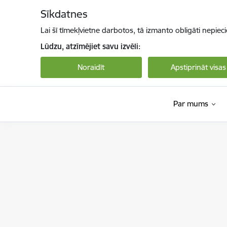
Pāriet uz lapas saturu
Sīkdatnes
Lai šī tīmekļvietne darbotos, tā izmanto obligāti nepiec
Lūdzu, atzīmējiet savu izvēli:
Noraidīt
Apstiprināt visas
Par mums
Valsts sociālās aprūpes centrs “Zemgale”