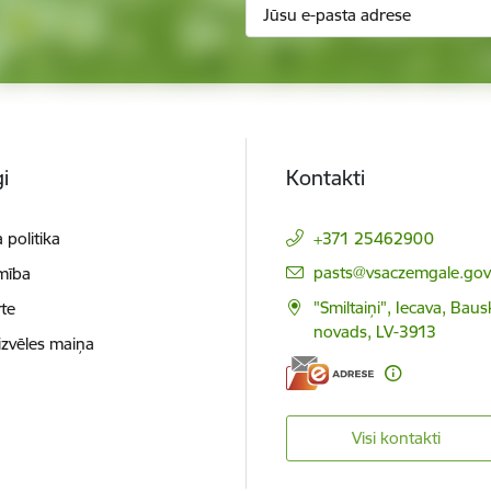
i
Kontakti
 politika
+371 25462900
E-pasts:
pasts@vsaczemgale.gov.
mība
"Smiltaiņi", Iecava, Bau
te
novads, LV-3913
izvēles maiņa
Visi kontakti