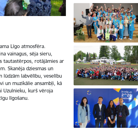
tama Līgo atmosfēra.
ina vainagus, sēja sieru,
s tautastērpos, rotājāmies ar
em. Skanēja dziesmas un
n lūdzām labvēlību, veselību
īvi un muzikālie ansambļi, kā
ni Uzulnieku, kurš vēroja
īgu līgošanu.