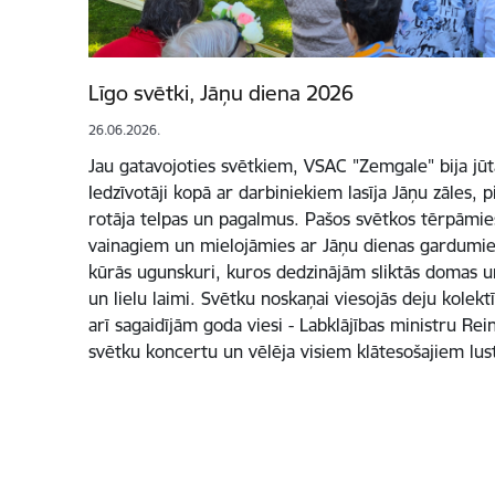
Līgo svētki, Jāņu diena 2026
26.06.2026.
Jau gatavojoties svētkiem, VSAC "Zemgale" bija jū
Iedzīvotāji kopā ar darbiniekiem lasīja Jāņu zāles, p
rotāja telpas un pagalmus. Pašos svētkos tērpāmie
vainagiem un mielojāmies ar Jāņu dienas gardumi
kūrās ugunskuri, kuros dedzinājām sliktās domas u
un lielu laimi. Svētku noskaņai viesojās deju kolekt
arī sagaidījām goda viesi - Labklājības ministru Rei
svētku koncertu un vēlēja visiem klātesošajiem lust