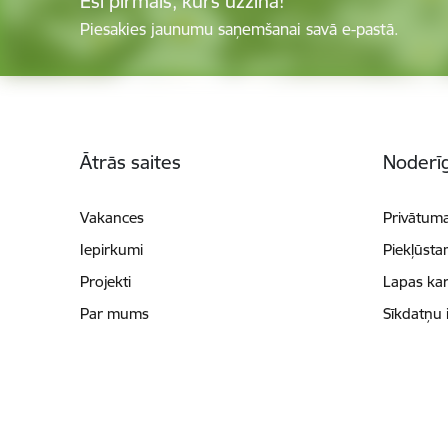
Esi pirmais, kurš uzzina!
Piesakies jaunumu saņemšanai savā e-pastā.
Kājene
Ātrās saites
Noderīg
Vakances
Privātuma
Iepirkumi
Piekļūsta
Projekti
Lapas kar
Par mums
Sīkdatņu 