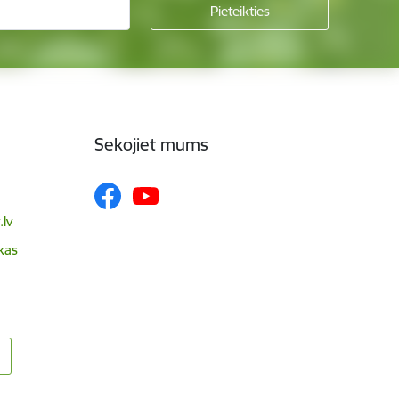
Sekojiet mums
lv
skas