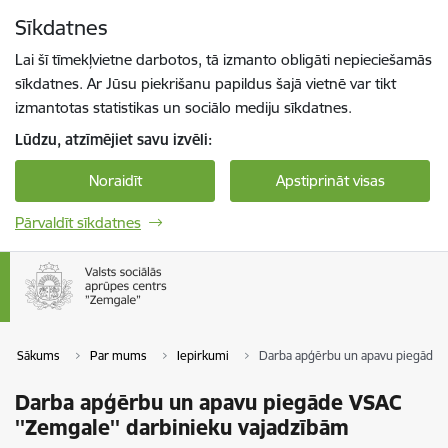
Pāriet uz lapas saturu
Sīkdatnes
Spied
lai meklētu
Enter
Lai šī tīmekļvietne darbotos, tā izmanto obligāti nepieciešamās
sīkdatnes. Ar Jūsu piekrišanu papildus šajā vietnē var tikt
izmantotas statistikas un sociālo mediju sīkdatnes.
Lūdzu, atzīmējiet savu izvēli:
Noraidīt
Apstiprināt visas
Pārvaldīt sīkdatnes
Sākums
Par mums
Iepirkumi
Darba apģērbu un apavu piegāde V
Darba apģērbu un apavu piegāde VSAC
''Zemgale'' darbinieku vajadzībām