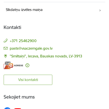
Sīkdatņu izvēles maiņa
Kontakti
+371 25462900
E-pasts:
pasts@vsaczemgale.gov.lv
"Smiltaiņi", Iecava, Bauskas novads, LV-3913
Visi kontakti
Sekojiet mums