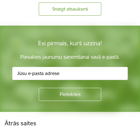
Sniegt atsauksmi
Esi pirmais, kurš uzzina!
Piesakies jaunumu saņemšanai savā e-pastā.
Kājene
Ātrās saites