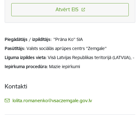
Atvērt EIS
Piegādātājs / izpildītājs:
''Prāna Ko'' SIA
Pasūtītājs
Valsts sociālās aprūpes centrs ''Zemgale''
Līguma izpildes vieta
Visā Latvijas Republikas teritorijā (LATVIJA), -
Iepirkuma procedūra
Mazie iepirkumi
Kontakti
E-pasts:
lolita.romanenko@vsaczemgale.gov.lv