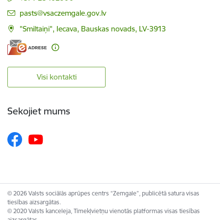
E-pasts:
pasts@vsaczemgale.gov.lv
"Smiltaiņi", Iecava, Bauskas novads, LV-3913
Visi kontakti
Sekojiet mums
© 2026 Valsts sociālās aprūpes centrs “Zemgale”, publicētā satura visas
tiesības aizsargātas.
© 2020 Valsts kanceleja, Tīmekļvietņu vienotās platformas visas tiesības
aizsargātas.