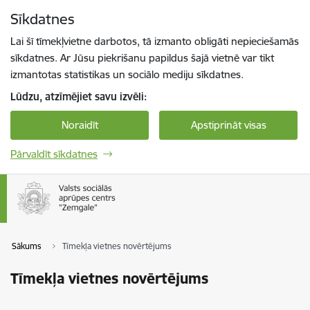
Pāriet uz lapas saturu
Sīkdatnes
Spied
lai meklētu
Enter
Lai šī tīmekļvietne darbotos, tā izmanto obligāti nepieciešamās
sīkdatnes. Ar Jūsu piekrišanu papildus šajā vietnē var tikt
izmantotas statistikas un sociālo mediju sīkdatnes.
Lūdzu, atzīmējiet savu izvēli:
Noraidīt
Apstiprināt visas
Pārvaldīt sīkdatnes
Sākums
Tīmekļa vietnes novērtējums
Tīmekļa vietnes novērtējums