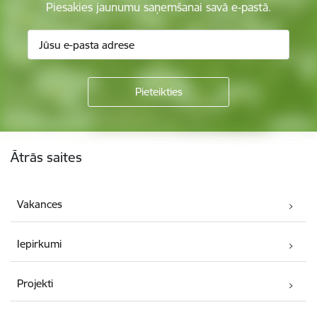
Piesakies jaunumu saņemšanai savā e-pastā.
Kājene
Ātrās saites
Vakances
Iepirkumi
Projekti