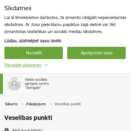
Pāriet uz lapas saturu
Sīkdatnes
Spied
lai meklētu
Enter
Lai šī tīmekļvietne darbotos, tā izmanto obligāti nepieciešamās
sīkdatnes. Ar Jūsu piekrišanu papildus šajā vietnē var tikt
izmantotas statistikas un sociālo mediju sīkdatnes.
Lūdzu, atzīmējiet savu izvēli:
Noraidīt
Apstiprināt visas
Pārvaldīt sīkdatnes
Sākums
Pakalpojumi
Veselības punkti
Veselības punkti
Atskaņot tekstu