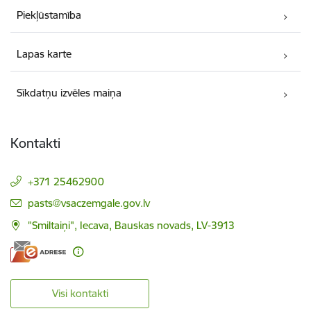
Piekļūstamība
Lapas karte
Sīkdatņu izvēles maiņa
Kontakti
+371 25462900
E-pasts:
pasts@vsaczemgale.gov.lv
"Smiltaiņi", Iecava, Bauskas novads, LV-3913
Visi kontakti