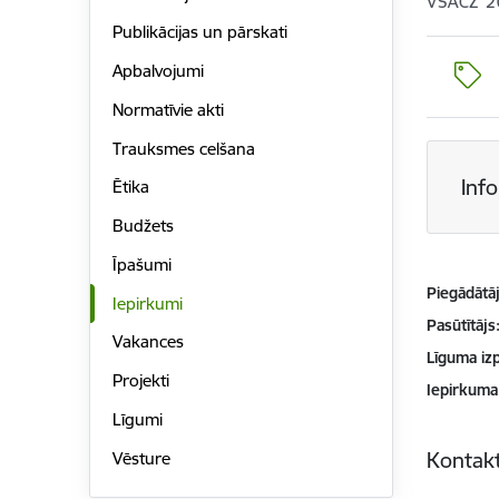
VSACZ 2
Publikācijas un pārskati
Apbalvojumi
Normatīvie akti
Trauksmes celšana
Inf
Ētika
Budžets
Īpašumi
Piegādātājs
Iepirkumi
Pasūtītājs
Vakances
Līguma izp
Projekti
Iepirkuma
Līgumi
Kontakt
Vēsture