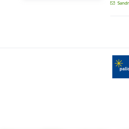
E-pas
Sandr