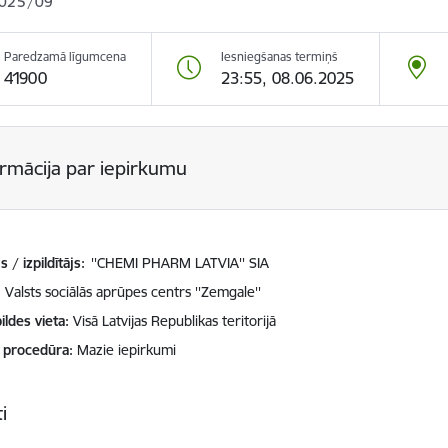
025/09
Paredzamā līgumcena
Iesniegšanas termiņš
41900
23:55, 08.06.2025
ormācija par iepirkumu
 / izpildītājs:
''CHEMI PHARM LATVIA'' SIA
Valsts sociālās aprūpes centrs ''Zemgale''
ildes vieta
Visā Latvijas Republikas teritorijā
 procedūra
Mazie iepirkumi
i