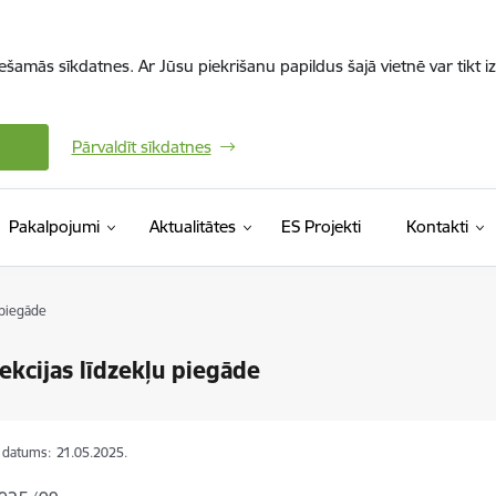
iešamās sīkdatnes. Ar Jūsu piekrišanu papildus šajā vietnē var tikt i
Pārvaldīt sīkdatnes
Pakalpojumi
Aktualitātes
ES Projekti
Kontakti
 piegāde
ekcijas līdzekļu piegāde
s datums:
21.05.2025.