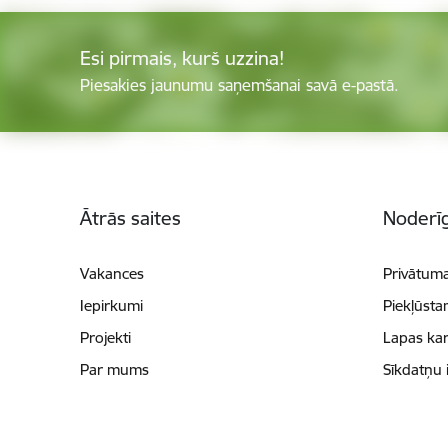
Esi pirmais, kurš uzzina!
Piesakies jaunumu saņemšanai savā e-pastā.
Kājene
Ātrās saites
Noderīg
Vakances
Privātuma
Iepirkumi
Piekļūsta
Projekti
Lapas kar
Par mums
Sīkdatņu 