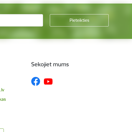
Sekojiet mums
lv
skas