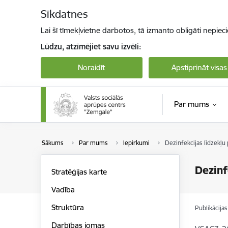
Pāriet uz lapas saturu
Sīkdatnes
Lai šī tīmekļvietne darbotos, tā izmanto obligāti nepiec
Lūdzu, atzīmējiet savu izvēli:
Noraidīt
Apstiprināt visas
Par mums
Sākums
Par mums
Iepirkumi
Dezinfekcijas līdzekļu
Dezinf
Stratēģijas karte
Vadība
Struktūra
Publikācija
Darbības jomas