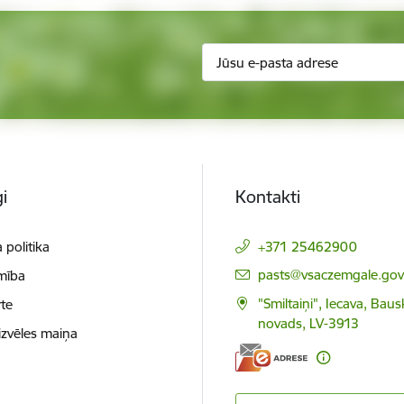
i
Kontakti
 politika
+371 25462900
E-pasts:
pasts@vsaczemgale.gov.
mība
"Smiltaiņi", Iecava, Bau
te
novads, LV-3913
izvēles maiņa