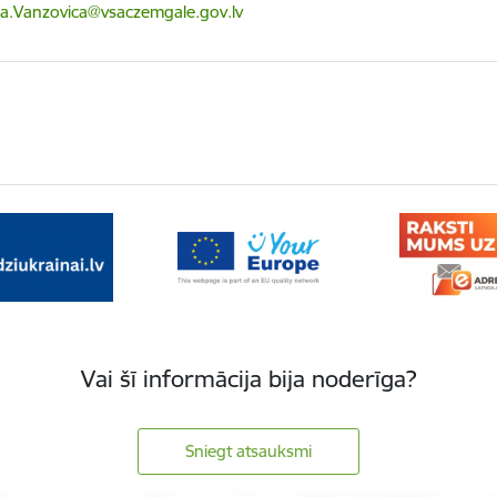
ts:
a.Vanzovica@vsaczemgale.gov.lv
Vai šī informācija bija noderīga?
Sniegt atsauksmi