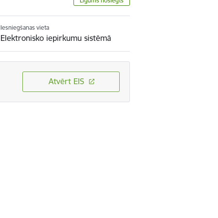
Līgums noslēgts
Iesniegšanas vieta
Elektronisko iepirkumu sistēmā
Atvērt EIS