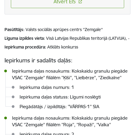
Atvērt EIS
Pasūtītājs
Valsts sociālās aprūpes centrs ''Zemgale''
Līguma izpildes vieta
Visā Latvijas Republikas teritorijā (LATVIJA), -
Iepirkuma procedūra
Atklāts konkurss
Iepirkums ir sadalīts daļās:
Iepirkuma daļas nosaukums: Kokskaidu granulu piegāde
VSAC ''Zemgale'' filiālēm ''Ķīši'', ''Lielbērze'', ''Ziedkalne''
Iepirkuma daļas numurs: 1
Iepirkuma daļas statuss: Līgumi noslēgti
Piegādātājs / izpildītājs: ''VĀRPAS-1'' SIA
Iepirkuma daļas nosaukums: Kokskaidu granulu piegāde
VSAC ''Zemgale'' filiālēm ''Rūja'', ''Ropaži'', ''Valka''
Iepirkuma daļas numurs: 2