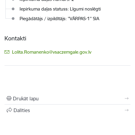
Iepirkuma daļas statuss: Līgumi noslēgti
Piegādātājs / izpildītājs: ''VĀRPAS-1'' SIA
Kontakti
E-pasts:
Lolita.Romanenko@vsaczemgale.gov.lv
Drukāt lapu
Dalīties