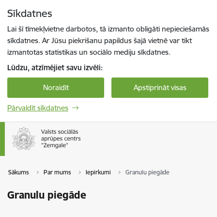
Pāriet uz lapas saturu
Sīkdatnes
Spied
lai meklētu
Enter
Lai šī tīmekļvietne darbotos, tā izmanto obligāti nepieciešamās
sīkdatnes. Ar Jūsu piekrišanu papildus šajā vietnē var tikt
izmantotas statistikas un sociālo mediju sīkdatnes.
Lūdzu, atzīmējiet savu izvēli:
Noraidīt
Apstiprināt visas
Pārvaldīt sīkdatnes
Sākums
Par mums
Iepirkumi
Granulu piegāde
Granulu piegāde