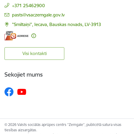
+371 25462900
E-pasts:
pasts@vsaczemgale.gov.lv
"Smiltaiņi", Iecava, Bauskas novads, LV-3913
Visi kontakti
Sekojiet mums
© 2026 Valsts sociālās aprūpes centrs “Zemgale”, publicētā satura visas
tiesības aizsargātas.