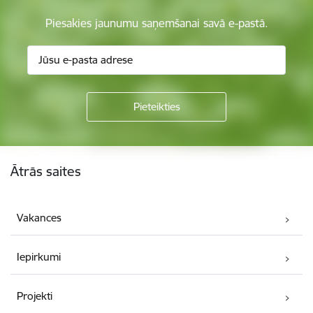
Piesakies jaunumu saņemšanai savā e-pastā.
Kājene
Ātrās saites
Vakances
Iepirkumi
Projekti