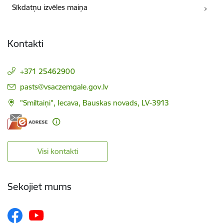
Sīkdatņu izvēles maiņa
Kontakti
+371 25462900
E-pasts:
pasts@vsaczemgale.gov.lv
"Smiltaiņi", Iecava, Bauskas novads, LV-3913
Visi kontakti
Sekojiet mums