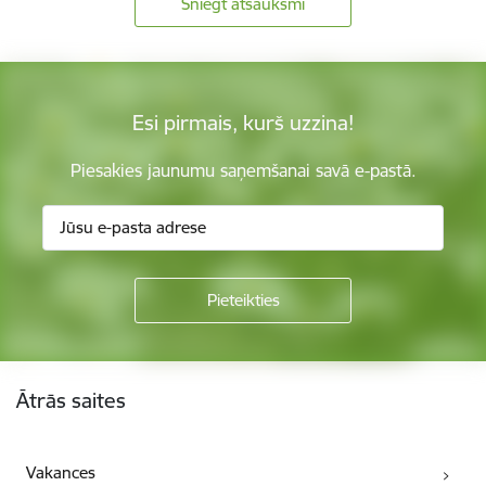
Sniegt atsauksmi
Esi pirmais, kurš uzzina!
Piesakies jaunumu saņemšanai savā e-pastā.
Kājene
Ātrās saites
Vakances