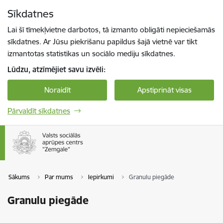
Pāriet uz lapas saturu
Sīkdatnes
Spied
lai meklētu
Enter
Lai šī tīmekļvietne darbotos, tā izmanto obligāti nepieciešamās
sīkdatnes. Ar Jūsu piekrišanu papildus šajā vietnē var tikt
izmantotas statistikas un sociālo mediju sīkdatnes.
Lūdzu, atzīmējiet savu izvēli:
Noraidīt
Apstiprināt visas
Pārvaldīt sīkdatnes
Sākums
Par mums
Iepirkumi
Granulu piegāde
Granulu piegāde