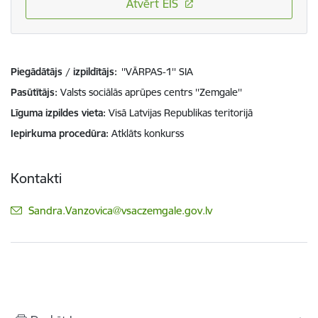
Atvērt EIS
Piegādātājs / izpildītājs:
''VĀRPAS-1'' SIA
Pasūtītājs
Valsts sociālās aprūpes centrs ''Zemgale''
Līguma izpildes vieta
Visā Latvijas Republikas teritorijā
Iepirkuma procedūra
Atklāts konkurss
Kontakti
E-pasts:
Sandra.Vanzovica@vsaczemgale.gov.lv