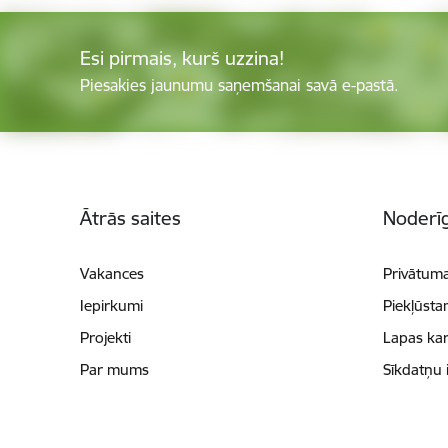
Esi pirmais, kurš uzzina!
Piesakies jaunumu saņemšanai savā e-pastā.
Kājene
Ātrās saites
Noderīg
Vakances
Privātuma
Iepirkumi
Piekļūsta
Projekti
Lapas kar
Par mums
Sīkdatņu 