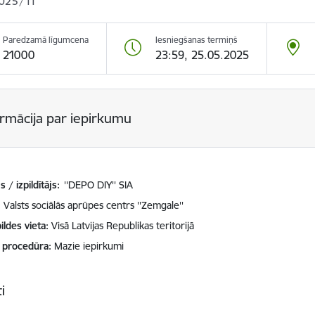
025/11
Paredzamā līgumcena
Iesniegšanas termiņš
21000
23:59, 25.05.2025
ormācija par iepirkumu
 / izpildītājs:
''DEPO DIY'' SIA
Valsts sociālās aprūpes centrs ''Zemgale''
ildes vieta
Visā Latvijas Republikas teritorijā
 procedūra
Mazie iepirkumi
i