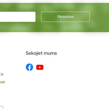
Sekojiet mums
lv
skas