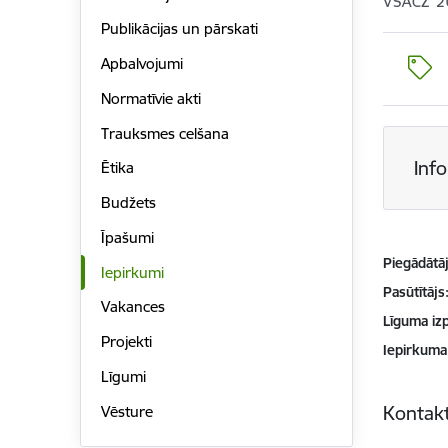
VSACZ 2
Publikācijas un pārskati
Apbalvojumi
Normatīvie akti
Trauksmes celšana
Inf
Ētika
Budžets
Īpašumi
Piegādātājs
Iepirkumi
Pasūtītājs
Vakances
Līguma izp
Projekti
Iepirkuma
Līgumi
Kontakt
Vēsture