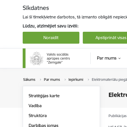
Pāriet uz lapas saturu
Sīkdatnes
Lai šī tīmekļvietne darbotos, tā izmanto obligāti nepiec
Lūdzu, atzīmējiet savu izvēli:
Noraidīt
Apstiprināt visas
Par mums
Sākums
Par mums
Iepirkumi
Elektromateriālu pieg
Elektr
Stratēģijas karte
Vadība
Struktūra
Publikācija
Darbības jomas