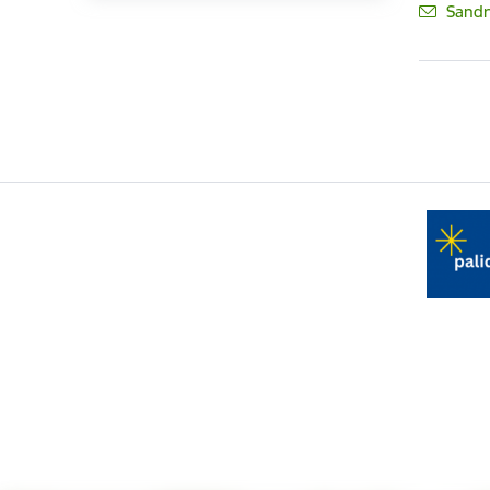
E-pas
Sandr