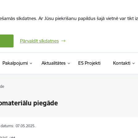
iešamās sīkdatnes. Ar Jūsu piekrišanu papildus šajā vietnē var tikt i
Pārvaldīt sīkdatnes
Pakalpojumi
Aktualitātes
ES Projekti
Kontakti
āde
omateriālu piegāde
s datums:
07.05.2025.