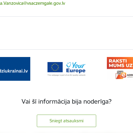
ts:
a.Vanzovica@vsaczemgale.gov.lv
Vai šī informācija bija noderīga?
Sniegt atsauksmi