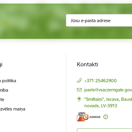
i
Kontakti
 politika
+371 25462900
E-pasts:
pasts@vsaczemgale.gov.
mība
"Smiltaiņi", Iecava, Bau
te
novads, LV-3913
izvēles maiņa