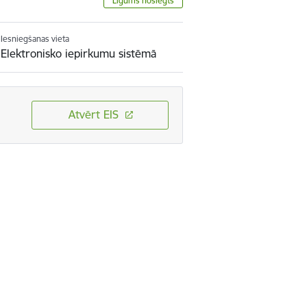
Līgums noslēgts
Iesniegšanas vieta
Elektronisko iepirkumu sistēmā
Atvērt EIS