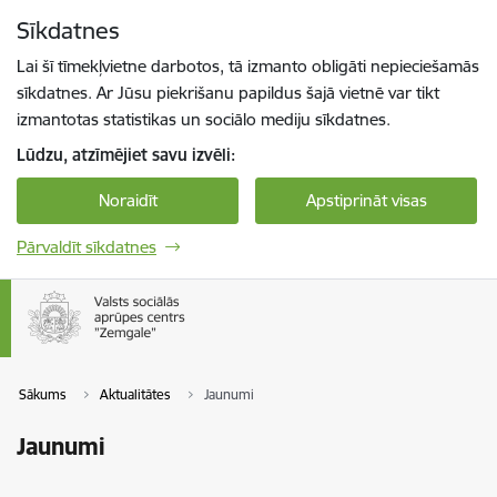
Pāriet uz lapas saturu
Sīkdatnes
Spied
lai meklētu
Enter
Lai šī tīmekļvietne darbotos, tā izmanto obligāti nepieciešamās
sīkdatnes. Ar Jūsu piekrišanu papildus šajā vietnē var tikt
izmantotas statistikas un sociālo mediju sīkdatnes.
Lūdzu, atzīmējiet savu izvēli:
Noraidīt
Apstiprināt visas
Pārvaldīt sīkdatnes
Sākums
Aktualitātes
Jaunumi
Jaunumi