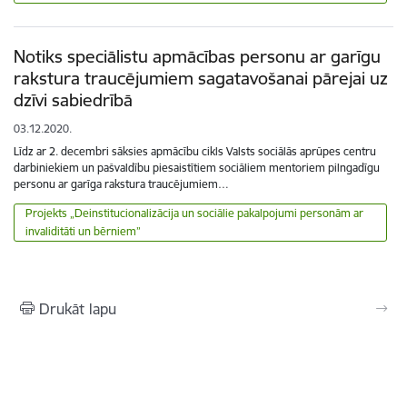
Notiks speciālistu apmācības personu ar garīgu
rakstura traucējumiem sagatavošanai pārejai uz
dzīvi sabiedrībā
03.12.2020.
Līdz ar 2. decembri sāksies apmācību cikls Valsts sociālās aprūpes centru
darbiniekiem un pašvaldību piesaistītiem sociāliem mentoriem pilngadīgu
personu ar garīga rakstura traucējumiem…
Projekts „Deinstitucionalizācija un sociālie pakalpojumi personām ar
invaliditāti un bērniem”
Drukāt lapu