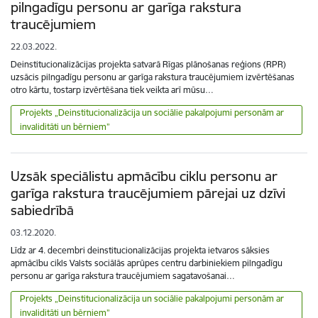
pilngadīgu personu ar garīga rakstura
traucējumiem
22.03.2022.
Deinstitucionalizācijas projekta satvarā Rīgas plānošanas reģions (RPR)
uzsācis pilngadīgu personu ar garīga rakstura traucējumiem izvērtēšanas
otro kārtu, tostarp izvērtēšana tiek veikta arī mūsu…
Projekts „Deinstitucionalizācija un sociālie pakalpojumi personām ar
invaliditāti un bērniem”
Uzsāk speciālistu apmācību ciklu personu ar
garīga rakstura traucējumiem pārejai uz dzīvi
sabiedrībā
03.12.2020.
Līdz ar 4. decembri deinstitucionalizācijas projekta ietvaros sāksies
apmācību cikls Valsts sociālās aprūpes centru darbiniekiem pilngadīgu
personu ar garīga rakstura traucējumiem sagatavošanai…
Projekts „Deinstitucionalizācija un sociālie pakalpojumi personām ar
invaliditāti un bērniem”