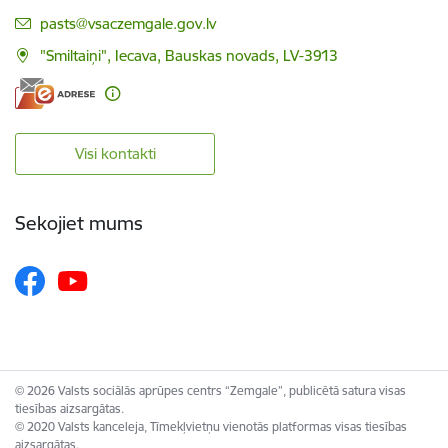
E-pasts:
pasts@vsaczemgale.gov.lv
"Smiltaiņi", Iecava, Bauskas novads, LV-3913
Visi kontakti
Sekojiet mums
© 2026 Valsts sociālās aprūpes centrs “Zemgale”, publicētā satura visas
tiesības aizsargātas.
© 2020 Valsts kanceleja, Tīmekļvietņu vienotās platformas visas tiesības
aizsargātas.