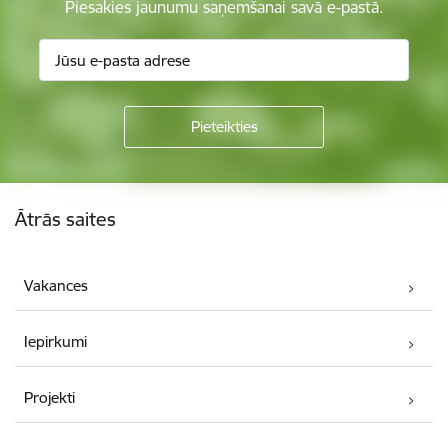
Piesakies jaunumu saņemšanai savā e-pastā.
Kājene
Ātrās saites
Vakances
Iepirkumi
Projekti