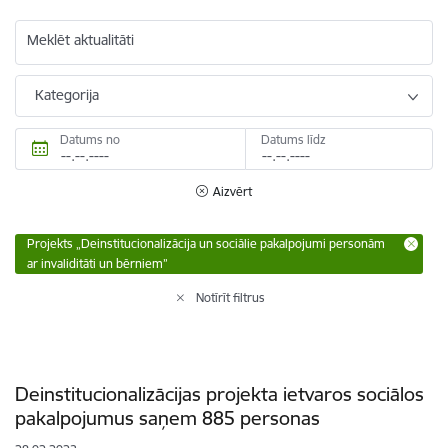
Meklēt aktualitāti
Kategorija
Datums no
Datums līdz
Aizvērt
Projekts „Deinstitucionalizācija un sociālie pakalpojumi personām
ar invaliditāti un bērniem”
Notīrīt filtrus
Deinstitucionalizācijas projekta ietvaros sociālos
pakalpojumus saņem 885 personas