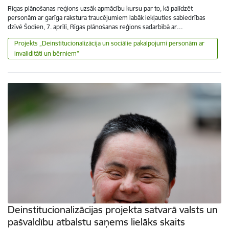
Rīgas plānošanas reģions uzsāk apmācību kursu par to, kā palīdzēt
personām ar garīga rakstura traucējumiem labāk iekļauties sabiedrības
dzīvē Šodien, 7. aprīlī, Rīgas plānošanas reģions sadarbībā ar…
Projekts „Deinstitucionalizācija un sociālie pakalpojumi personām ar
invaliditāti un bērniem”
Deinstitucionalizācijas projekta satvarā valsts un
pašvaldību atbalstu saņems lielāks skaits