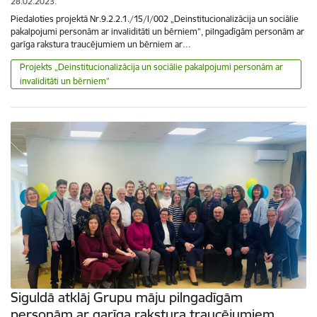
28.02.2023.
Piedaloties projektā Nr.9.2.2.1./15/I/002 „Deinstitucionalizācija un sociālie
pakalpojumi personām ar invaliditāti un bērniem”, pilngadīgām personām ar
garīga rakstura traucējumiem un bērniem ar…
Projekts „Deinstitucionalizācija un sociālie pakalpojumi personām ar
invaliditāti un bērniem”
Siguldā atklāj Grupu māju pilngadīgām
personām ar garīga rakstura traucējumiem