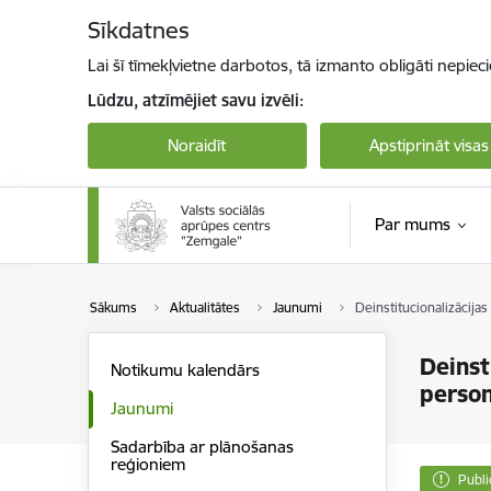
Pāriet uz lapas saturu
Sīkdatnes
Lai šī tīmekļvietne darbotos, tā izmanto obligāti nepiec
Lūdzu, atzīmējiet savu izvēli:
Noraidīt
Apstiprināt visas
Par mums
Sākums
Aktualitātes
Jaunumi
Deinstitucionalizācija
Deinst
Notikumu kalendārs
perso
Jaunumi
Sadarbība ar plānošanas
reģioniem
Publi