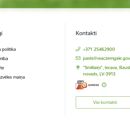
i
Kontakti
 politika
+371 25462900
E-pasts:
pasts@vsaczemgale.gov.
mība
"Smiltaiņi", Iecava, Bau
te
novads, LV-3913
izvēles maiņa
Visi kontakti