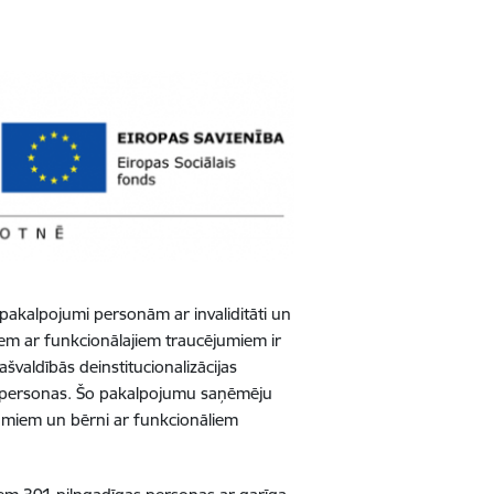
 pakalpojumi personām ar invaliditāti un
em ar funkcionālajiem traucējumiem ir
švaldībās deinstitucionalizācijas
85 personas. Šo pakalpojumu saņēmēju
jumiem un bērni ar funkcionāliem