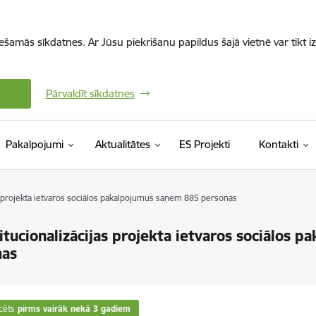
iešamās sīkdatnes. Ar Jūsu piekrišanu papildus šajā vietnē var tikt i
Pārvaldīt sīkdatnes
Pakalpojumi
Aktualitātes
ES Projekti
Kontakti
s projekta ietvaros sociālos pakalpojumus saņem 885 personas
itucionalizācijas projekta ietvaros sociālos
nas
cēts
pirms vairāk nekā 3 gadiem