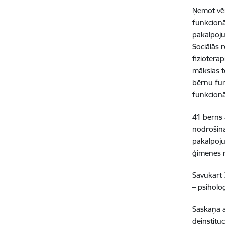
Ņemot vēr
funkcionā
pakalpoj
Sociālās 
fizioterap
mākslas t
bērnu fun
funkcionā
41 bērns 
nodrošina
pakalpoju
ģimenes n
Savukārt 
– psiholog
Saskaņā 
deinstituc