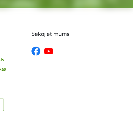
Sekojiet mums
lv
skas