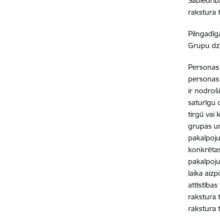
Sabiedrīb
rakstura 
Pilngadīg
Grupu dzīv
Personas 
personas.
ir nodroš
saturīgu 
tirgū vai 
grupas u
pakalpoj
konkrētas
pakalpoju
laika aizp
attīstība
rakstura
rakstura 