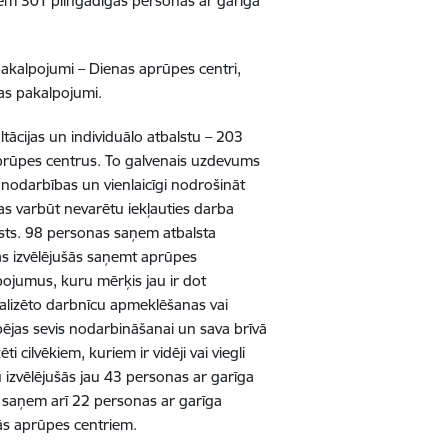
ņem 301 pilngadīgas personas ar garīga
pakalpojumi – Dienas aprūpes centri,
jas pakalpojumi.
tācijas un individuālo atbalstu
–
203
prūpes centrus.
To galvenais uzdevums
 nodarbības un vienlaicīgi nodrošināt
kas varbūt nevarētu iekļauties darba
sts.
98 personas saņem atbalsta
s izvēlējušās saņemt aprūpes
lpojumus,
kuru mērķis jau ir dot
ializēto darbnīcu apmeklēšanas vai
spējas sevis nodarbināšanai un sava brīvā
i cilvēkiem, kuriem ir vidēji vai viegli
 izvēlējušās jau 43 personas ar garīga
 saņem arī 22 personas ar garīga
ālās aprūpes centriem.