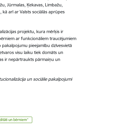
žu, Jūrmalas, Ķekavas, Limbažu,
 kā arī ar Valsts sociālās aprūpes
izācijas projektu, kura mērķis ir
u bērniem ar funkcionāliem traucējumiem
lo pakalpojumu pieejamību dzīvesvietā
ietvaros visu laiku tiek domāts un
as ir nepārtraukts pārmaiņu un
cionalizācija un sociālie pakalpojumi
iditāti un bērniem”