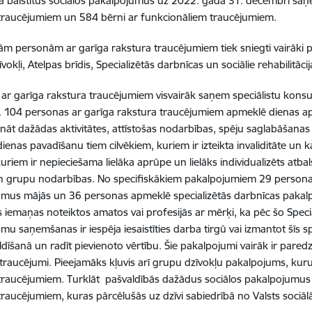
ā balstītus sociālos pakalpojumus uz 2022. gada 31. decembri sa
traucējumiem un 584 bērni ar funkcionāliem traucējumiem.
ām personām ar garīga rakstura traucējumiem tiek sniegti vairāki 
okļi, Atelpas brīdis, Specializētās darbnīcas un sociālie rehabilitāci
ar garīga rakstura traucējumiem visvairāk saņem speciālistu konsul
 104 personas ar garīga rakstura traucējumiem apmeklē dienas a
ināt dažādas aktivitātes, attīstošas nodarbības, spēju saglabāšanas
dienas pavadīšanu tiem cilvēkiem, kuriem ir izteikta invaliditāte un 
kuriem ir nepieciešama lielāka aprūpe un lielāks individualizēts atbal
n grupu nodarbības. No specifiskākiem pakalpojumiem 29 persona
umus mājās un 36 personas apmeklē specializētās darbnīcas paka
 iemaņas noteiktos amatos vai profesijās ar mērķi, ka pēc šo Spec
mu saņemšanas ir iespēja iesaistīties darba tirgū vai izmantot šīs 
ildīšanā un radīt pievienoto vērtību. Šie pakalpojumi vairāk ir paredzēt
s traucējumi.
Pieejamāks kļuvis arī grupu dzīvokļu pakalpojums, kuru
 traucējumiem.
Turklāt pašvaldībās dažādus sociālos pakalpojumus
traucējumiem, kuras pārcēlušās uz dzīvi sabiedrībā no Valsts soci