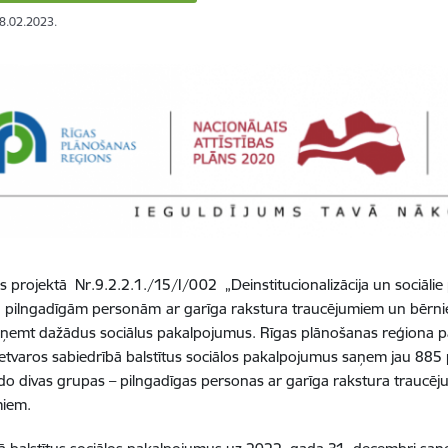
28.02.2023.
es projektā Nr.9.2.2.1./15/I/002 „Deinstitucionalizācija un sociālie
, pilngadīgām personām
ar garīga rakstura traucējumiem un bērni
saņemt dažādus sociālus pakalpojumus.
Rīgas plānošanas reģiona pa
ietvaros sabiedrībā balstītus sociālos pakalpojumus saņem jau 8
ido divas grupas – pilngadīgas personas ar garīga rakstura traucē
miem.