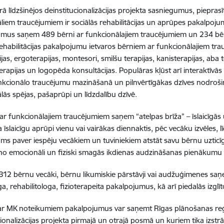
ā līdzšinējos deinstitucionalizācijas projekta sasniegumus, piepras
liem traucējumiem ir sociālās rehabilitācijas un aprūpes pakalpojums
umus saņem 489 bērni ar funkcionālajiem traucējumiem un 234 b
rehabilitācijas pakalpojumu ietvaros bērniem ar funkcionālajiem t
ijas, ergoterapijas, montesori, smilšu terapijas, kanisterapijas, aba t
erapijas un logopēda konsultācijas.
Populāras kļūst arī interaktīvā
kcionālo traucējumu mazināšanā un pilnvērtīgākas dzīves nodrošin
lās spējas, pašaprūpi un līdzdalību dzīvē.
ar funkcionālajiem traucējumiem saņem “atelpas brīža”
– īslaicīgā
 īslaicīgu aprūpi vienu vai vairākas diennaktis, pēc vecāku izvēles, 
ms paver iespēju vecākiem un tuviniekiem
atstāt savu bērnu uzticī
o emocionāli un fiziski smagās ikdienas audzināšanas pienākumu 
312 bērnu vecāki, bērnu likumiskie pārstāvji vai audžuģimenes saņe
a, rehabilitologa, fizioterapeita pakalpojumus, kā arī piedalās izglī
ar MK noteikumiem pakalp
ojumus var saņemt Rīgas plānošanas reģion
ionalizācijas projekta pirmajā un otrajā posmā un kuriem tika izstrād