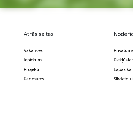
Kājene
Ātrās saites
Noderīg
Vakances
Privātuma
Iepirkumi
Piekļūsta
Projekti
Lapas kar
Par mums
Sīkdatņu 