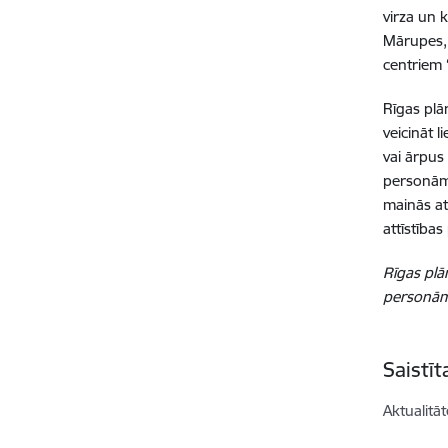
virza un 
Mārupes, 
centriem 
Rīgas plā
veicināt 
vai ārpus
personām
mainās at
attīstības
Rīgas plā
personām 
Saistī
Aktualitāt