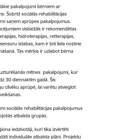
ītākie pakalpojumi bērniem ar
. Šobrīd sociālās rehabilitācijas
ērni saņem aprūpes pakalpojumus.
raucējumiem visbiežāk ir rekomendētas
erapijas, hidroterapijas, retterapijas,
s sensoru istabas
, kam ir ļoti liela nozīme
āšanā. Tās mērķis ir uzlabot bērna
s uzturēšanās mītnes pakalpojumi, kur
līdz 30 diennaktīm gadā. Šis
gu cilvēku aprūpē, lai varētu
atvieglot
veikšanas.
m sociālās rehabilitācijas pakalpojumus
tojošās atbalsta grupās.
a iedzīvotāji, kuri tika izvērtēti
āti individuālie atbalsta plāni. Projektu