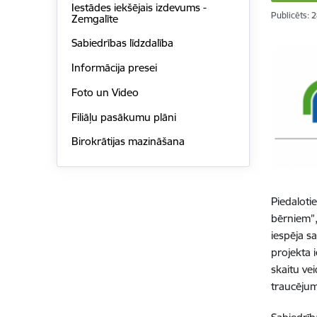
Iestādes iekšējais izdevums -
Publicēts: 
Zemgalīte
Sabiedrības līdzdalība
Informācija presei
Foto un Video
Filiāļu pasākumu plāni
Birokrātijas mazināšana
Piedaloti
bērniem”
iespēja 
projekta 
skaitu ve
traucēju