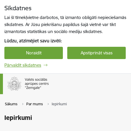
Pāriet uz lapas saturu
Sīkdatnes
Spied
lai meklētu
Enter
Lai šī tīmekļvietne darbotos, tā izmanto obligāti nepieciešamās
sīkdatnes. Ar Jūsu piekrišanu papildus šajā vietnē var tikt
izmantotas statistikas un sociālo mediju sīkdatnes.
Lūdzu, atzīmējiet savu izvēli:
Noraidīt
Apstiprināt visas
Pārvaldīt sīkdatnes
Sākums
Par mums
Iepirkumi
Iepirkumi