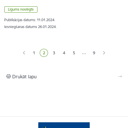
Līgums noslēgts
Publikācijas datums:
11.01.2024.
Iesniegšanas datums
26.01.2024.
Lapošana
…
1
2
3
4
5
9
Lapa
Pašreizējā lapa
Lapa
Lapa
Lapa
Drukāt lapu