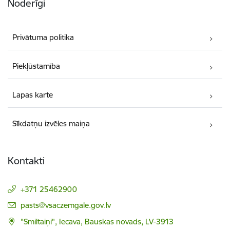
Noderīgi
Privātuma politika
Piekļūstamība
Lapas karte
Sīkdatņu izvēles maiņa
Kontakti
+371 25462900
E-pasts:
pasts@vsaczemgale.gov.lv
"Smiltaiņi", Iecava, Bauskas novads, LV-3913