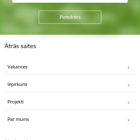
Kājene
Ātrās saites
Vakances
Iepirkumi
Projekti
Par mums