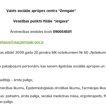
Valsts sociālās aprūpes centra “Zemgale”
Veselības punkts
filiāle “Jelgava”
Ārstniecības iestādes kods
090054501
jelgava@vsaczemgale.gov.lv
as atbilst
2009.gada 20.janvāra MK noteikumiem Nr.60 „Noteikumi 
 pakalpojumi personām, kas saņem ilgstošas sociālās aprūpes un so
ītājs – ārsta palīgs;
niecības likumu, Epidemioloģiskās drošības likumu, Farmācijas liku
as:
psihiatrs, ārsta palīgs, vecākā medicīnas māsa, ergoterapeits, f
s palīgs.