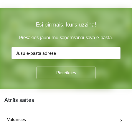
Esi pirmais, kurš uzzina!
Piesakies jaunumu saņemšanai savā e-pastā.
Kājene
Ātrās saites
Vakances