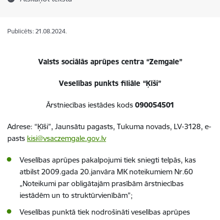
Publicēts: 21.08.2024.
Valsts sociālās aprūpes centra “Zemgale”
Veselības punkts
filiāle “Ķīši”
Ārstniecības iestādes kods
090054501
Adrese:
“Ķīši”, Jaunsātu pagasts, Tukuma novads, LV-3128, e-
pasts
kisi@vsaczemgale.gov.lv
Veselības aprūpes pakalpojumi tiek sniegti telpās, kas
atbilst 2009.gada 20.janvāra MK noteikumiem Nr.60
„Noteikumi par obligātajām prasībām ārstniecības
iestādēm un to struktūrvienībām”;
Veselības punktā tiek nodrošināti veselības aprūpes