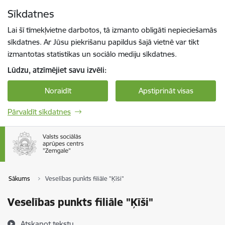
Pāriet uz lapas saturu
Sīkdatnes
Spied
lai meklētu
Enter
Lai šī tīmekļvietne darbotos, tā izmanto obligāti nepieciešamās
sīkdatnes. Ar Jūsu piekrišanu papildus šajā vietnē var tikt
izmantotas statistikas un sociālo mediju sīkdatnes.
Lūdzu, atzīmējiet savu izvēli:
Noraidīt
Apstiprināt visas
Pārvaldīt sīkdatnes
Sākums
Veselības punkts filiāle "Ķīši"
Veselības punkts filiāle "Ķīši"
Atskaņot tekstu