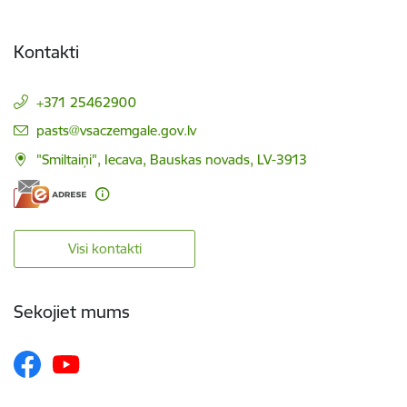
Kontakti
+371 25462900
E-pasts:
pasts@vsaczemgale.gov.lv
"Smiltaiņi", Iecava, Bauskas novads, LV-3913
Visi kontakti
Sekojiet mums