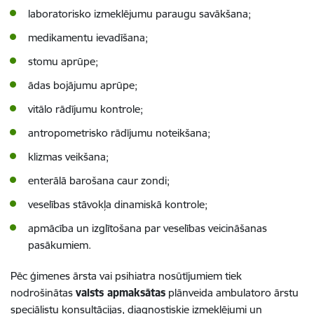
laboratorisko izmeklējumu paraugu savākšana;
medikamentu ievadīšana;
stomu aprūpe;
ādas bojājumu aprūpe;
vitālo rādījumu kontrole;
antropometrisko rādījumu noteikšana;
klizmas veikšana;
enterālā barošana caur zondi;
veselības stāvokļa dinamiskā kontrole;
apmācība un izglītošana par veselības veicināšanas
pasākumiem.
Pēc ģimenes ārsta vai psihiatra nosūtījumiem tiek
nodrošinātas
valsts apmaksātas
plānveida ambulatoro ārstu
speciālistu konsultācijas, diagnostiskie izmeklējumi un