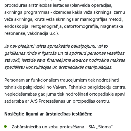
procedūras ārstniecības iestādēs (plānveida operācijas,
skrīninga programmas - dzemdes kakla vēža skrīnings, zarnu
vēža skrīnings, krūts vēža skrīnings ar mamogrāfijas metodi,
endoskopija, rentgenogrāfija, datortomogrāfija, magnētiskā
rezonanse, vakcinācija u.c.).
Ja nav pieejami valsts apmaksātie pakalpojumi, vai to
gaidīšanas rinda ir ilgstoša un tā apdraud personas veselības
stāvokli, iestāde sava finansējuma ietvaros nodrošina maksas
speciālistu konsultācijas un ārstnieciskās manipulācijas.
Personām ar funkcionāliem traucējumiem tiek nodrošināti
tehniskie palīglīdzekļi no Vaivaru Tehnisko palīglīdzekļu centra.
Nepieciešamības gadījumā tiek nodrošināti ortopēdiskie apavi
sadarbībā ar A/S Protezēšanas un ortopēdijas centru.
Noslēgtie līgumi ar ārstniecības iestādēm:
Zobārstniecība un zobu protezēšana – SIA ,,Stoma’’