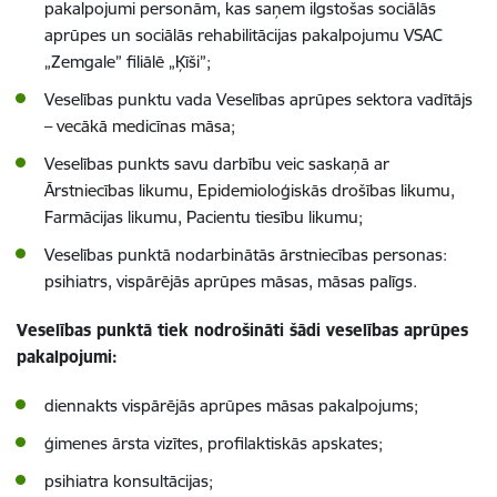
pakalpojumi personām, kas saņem ilgstošas sociālās
aprūpes un sociālās rehabilitācijas pakalpojumu VSAC
„Zemgale” filiālē „Ķīši”;
Veselības punktu vada Veselības aprūpes sektora vadītājs
– vecākā medicīnas māsa;
Veselības punkts savu darbību veic saskaņā ar
Ārstniecības likumu, Epidemioloģiskās drošības likumu,
Farmācijas likumu, Pacientu tiesību likumu;
Veselības punktā nodarbinātās ārstniecības personas:
psihiatrs, vispārējās aprūpes māsas, māsas palīgs.
Veselības punktā tiek nodrošināti šādi veselības aprūpes
pakalpojumi:
diennakts vispārējās aprūpes māsas pakalpojums;
ģimenes ārsta vizītes, profilaktiskās apskates;
psihiatra konsultācijas;