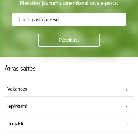
Piesakies jaunumu saņemšanai savā e-pastā.
Kājene
Ātrās saites
Vakances
Iepirkumi
Projekti