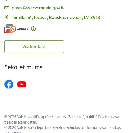
E-pasts:
pasts@vsaczemgale.gov.lv
"Smiltaiņi", Iecava, Bauskas novads, LV-3913
Visi kontakti
Sekojiet mums
© 2026 Valsts sociālās aprūpes centrs “Zemgale”, publicētā satura visas
tiesības aizsargātas.
© 2020 Valsts kanceleja, Tīmekļvietņu vienotās platformas visas tiesības
aizsargātas.