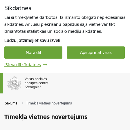
Pāriet uz lapas saturu
Sīkdatnes
Spied
lai meklētu
Enter
Lai šī tīmekļvietne darbotos, tā izmanto obligāti nepieciešamās
sīkdatnes. Ar Jūsu piekrišanu papildus šajā vietnē var tikt
izmantotas statistikas un sociālo mediju sīkdatnes.
Lūdzu, atzīmējiet savu izvēli:
Noraidīt
Apstiprināt visas
Pārvaldīt sīkdatnes
Sākums
Tīmekļa vietnes novērtējums
Tīmekļa vietnes novērtējums