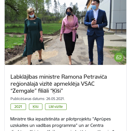
Labklājības ministre Ramona Petraviča
reģionālajā vizītē apmeklēja VSAC
“Zemgale” filiāli “Ķīši”
Publicēšanas datums: 26.05.2021.
2021
Ķīši
LM vizīte
Ministre tika iepazīstināta ar pilotprojektu "Aprūpes
uzskaites un vadības programma" un ar Centra