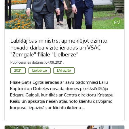
Labklājības ministrs, apmeklējot dzimto
novadu darba vizītē ieradās arī VSAC
"Zemgale" filiālē "Lielbērze"
Publicēšanas datums: 07.09.2021.
2021
Lielbērze
LM vizīte
Filiālē Gatis Eglītis ieradās ar savu padomnieci Lailu
Kapteini un Dobeles novada domes priekšsēdētāju
Edgaru Gaigali, kur tikās ar Centra direktoru Kristapu
Keišu un apskatīja nesen atjaunoto klientu dzīvojamo
korpusu, iepazinās ar klientu ikdienu…