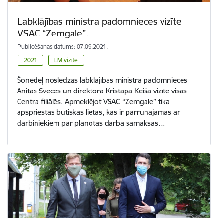
Labklājības ministra padomnieces vizīte
VSAC “Zemgale”.
Publicēšanas datums: 07.09.2021.
2021
LM vizīte
Šonedēļ noslēdzās labklājības ministra padomnieces
Anitas Sveces un direktora Kristapa Keiša vizīte visās
Centra filiālēs. Apmeklējot VSAC “Zemgale” tika
apspriestas būtiskās lietas, kas ir pārrunājamas ar
darbiniekiem par plānotās darba samaksas…