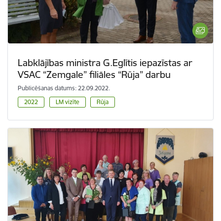
Labklājības ministra G.Eglītis iepazīstas ar
VSAC “Zemgale” filiāles “Rūja” darbu
Publicēšanas datums: 22.09.2022.
2022
LM vizīte
Rūja