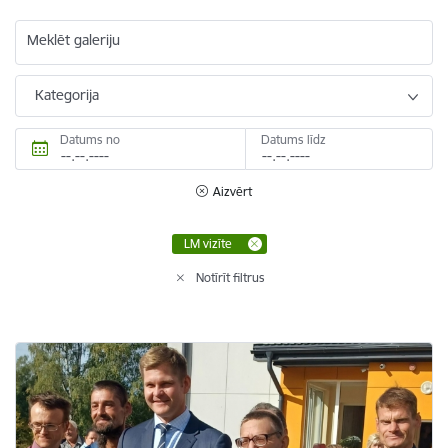
Meklēt galeriju
Kategorija
Datums no
Datums līdz
Aizvērt
LM vizīte
Notīrīt filtrus