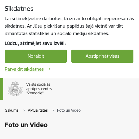
Pāriet uz lapas saturu
Sīkdatnes
Spied
lai meklētu
Enter
Lai šī tīmekļvietne darbotos, tā izmanto obligāti nepieciešamās
sīkdatnes. Ar Jūsu piekrišanu papildus šajā vietnē var tikt
izmantotas statistikas un sociālo mediju sīkdatnes.
Lūdzu, atzīmējiet savu izvēli:
Noraidīt
Apstiprināt visas
Pārvaldīt sīkdatnes
Sākums
Aktualitātes
Foto un Video
Foto un Video