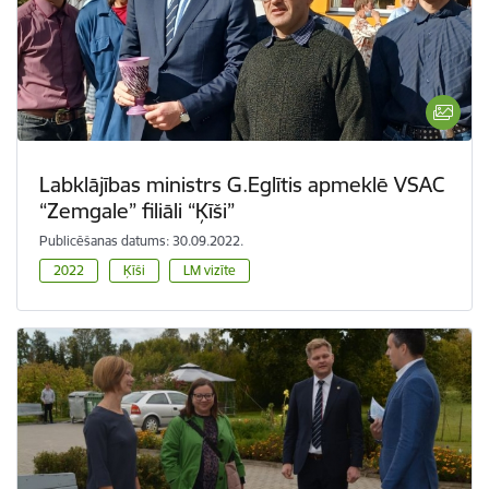
Labklājības ministrs G.Eglītis apmeklē VSAC
“Zemgale” filiāli “Ķīši”
Publicēšanas datums: 30.09.2022.
2022
Ķīši
LM vizīte