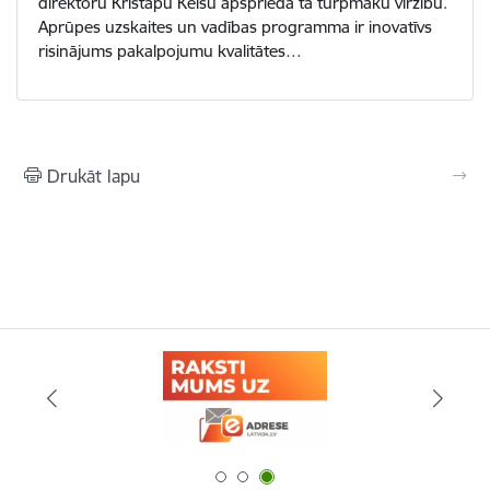
direktoru Kristapu Keišu apsprieda tā turpmāku virzību.
Aprūpes uzskaites un vadības programma ir inovatīvs
risinājums pakalpojumu kvalitātes…
Drukāt lapu