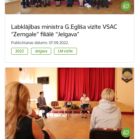
Labklājības ministra G.Eglīša vizīte VSAC
“Zemgale” filiālē “Jelgava”
Publicēšanas datums: 07.09.2022.
2022
Jelgava
LM vizīte