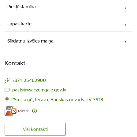
Piekļūstamība
Lapas karte
Sīkdatņu izvēles maiņa
Kontakti
+371 25462900
E-pasts:
pasts@vsaczemgale.gov.lv
"Smiltaiņi", Iecava, Bauskas novads, LV-3913
Visi kontakti