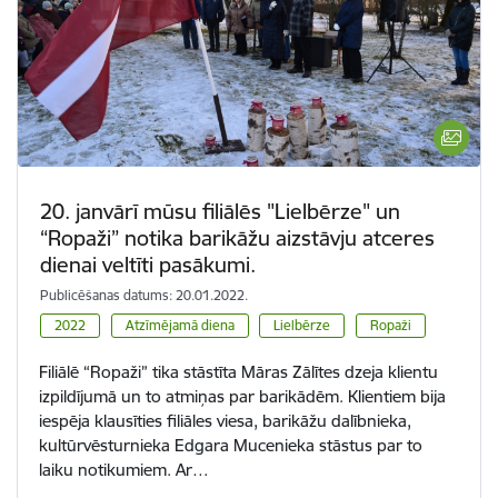
20. janvārī mūsu filiālēs "Lielbērze" un
“Ropaži” notika barikāžu aizstāvju atceres
dienai veltīti pasākumi.
Publicēšanas datums: 20.01.2022.
2022
Atzīmējamā diena
Lielbērze
Ropaži
Filiālē “Ropaži” tika stāstīta Māras Zālītes dzeja klientu
izpildījumā un to atmiņas par barikādēm. Klientiem bija
iespēja klausīties filiāles viesa, barikāžu dalībnieka,
kultūrvēsturnieka Edgara Mucenieka stāstus par to
laiku notikumiem. Ar…