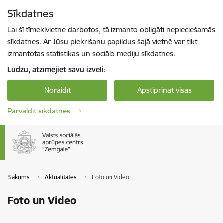
Pāriet uz lapas saturu
Sīkdatnes
Spied
lai meklētu
Enter
Lai šī tīmekļvietne darbotos, tā izmanto obligāti nepieciešamās
sīkdatnes. Ar Jūsu piekrišanu papildus šajā vietnē var tikt
izmantotas statistikas un sociālo mediju sīkdatnes.
Lūdzu, atzīmējiet savu izvēli:
Noraidīt
Apstiprināt visas
Pārvaldīt sīkdatnes
Sākums
Aktualitātes
Foto un Video
Foto un Video