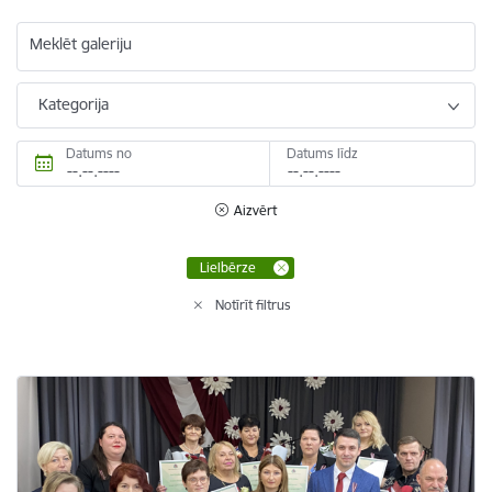
Meklēt galeriju
Kategorija
Datums no
Datums līdz
Aizvērt
Lielbērze
Notīrīt filtrus