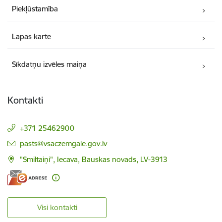
Piekļūstamība
Lapas karte
Sīkdatņu izvēles maiņa
Kontakti
+371 25462900
E-pasts:
pasts@vsaczemgale.gov.lv
"Smiltaiņi", Iecava, Bauskas novads, LV-3913
Visi kontakti