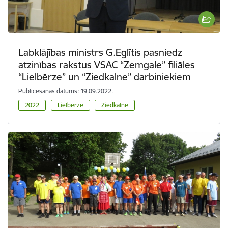
Labklājības ministrs G.Eglītis pasniedz
atzinības rakstus VSAC “Zemgale” filiāles
“Lielbērze” un “Ziedkalne” darbiniekiem
Publicēšanas datums: 19.09.2022.
2022
Lielbērze
Ziedkalne