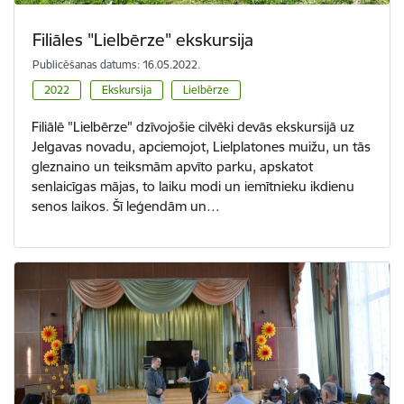
Filiāles "Lielbērze" ekskursija
Publicēšanas datums: 16.05.2022.
2022
Ekskursija
Lielbērze
Filiālē "Lielbērze" dzīvojošie cilvēki devās ekskursijā uz
Jelgavas novadu, apciemojot, Lielplatones muižu, un tās
gleznaino un teiksmām apvīto parku, apskatot
senlaicīgas mājas, to laiku modi un iemītnieku ikdienu
senos laikos. Šī leģendām un…