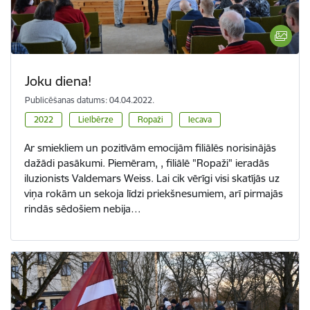
Joku diena!
Publicēšanas datums: 04.04.2022.
2022
Lielbērze
Ropaži
Iecava
Ar smiekliem un pozitīvām emocijām filiālēs norisinājās
dažādi pasākumi. Piemēram, , filiālē "Ropaži" ieradās
iluzionists Valdemars Weiss. Lai cik vērīgi visi skatījās uz
viņa rokām un sekoja līdzi priekšnesumiem, arī pirmajās
rindās sēdošiem nebija…