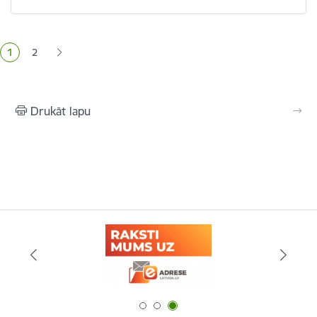
Lapošana
1
2
Pašreizējā lapa
Lapa
Drukāt lapu