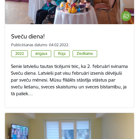
Sveču diena!
Publicēšanas datums: 04.02.2022.
2022
Jelgava
Rūja
Ziedkalne
Senie latviešu tautas ticējumi teic, ka 2. februārī svinama
Sveču diena. Latvieši pat visu februāri izsenis dēvējuši
par sveču mēnesi. Mūsu filiālēs stāstīja stāstus par
sveču liešanu, sveces skaistumu un sveces bīstamību, ja
tā paliek…