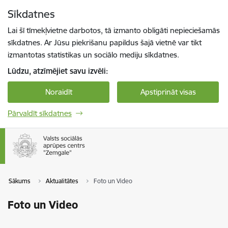
Pāriet uz lapas saturu
Sīkdatnes
Spied
lai meklētu
Enter
Lai šī tīmekļvietne darbotos, tā izmanto obligāti nepieciešamās
sīkdatnes. Ar Jūsu piekrišanu papildus šajā vietnē var tikt
izmantotas statistikas un sociālo mediju sīkdatnes.
Lūdzu, atzīmējiet savu izvēli:
Noraidīt
Apstiprināt visas
Pārvaldīt sīkdatnes
Sākums
Aktualitātes
Foto un Video
Foto un Video