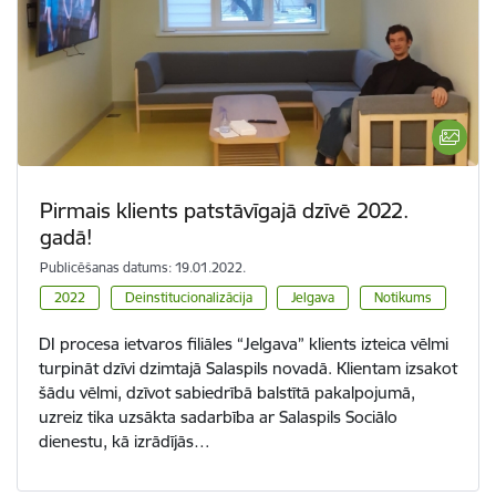
Pirmais klients patstāvīgajā dzīvē 2022.
gadā!
Publicēšanas datums: 19.01.2022.
2022
Deinstitucionalizācija
Jelgava
Notikums
DI procesa ietvaros filiāles “Jelgava” klients izteica vēlmi
turpināt dzīvi dzimtajā Salaspils novadā. Klientam izsakot
šādu vēlmi, dzīvot sabiedrībā balstītā pakalpojumā,
uzreiz tika uzsākta sadarbība ar Salaspils Sociālo
dienestu, kā izrādījās…