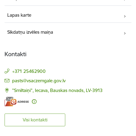
Lapas karte
Sīkdatņu izvēles maiņa
Kontakti
+371 25462900
E-pasts:
pasts@vsaczemgale.gov.lv
"Smiltaiņi", Iecava, Bauskas novads, LV-3913
Visi kontakti