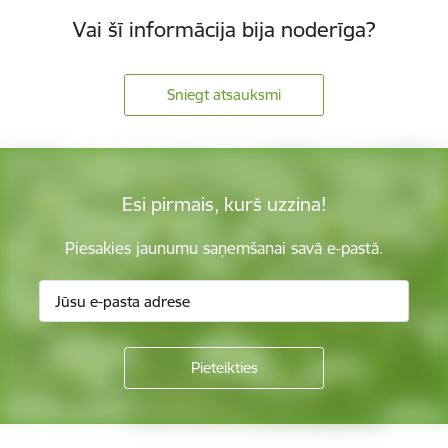
Vai šī informācija bija noderīga?
Sniegt atsauksmi
Esi pirmais, kurš uzzina!
Piesakies jaunumu saņemšanai savā e-pastā.
Kājene