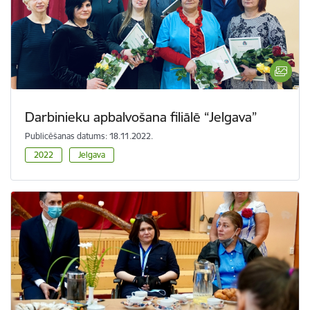
Darbinieku apbalvošana filiālē “Jelgava”
Publicēšanas datums: 18.11.2022.
2022
Jelgava