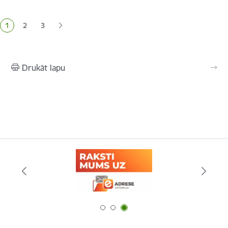
Lapošana
1
2
3
Pašreizējā lapa
Lapa
Lapa
Drukāt lapu