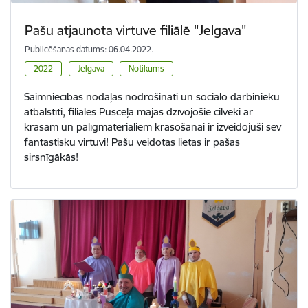
Pašu atjaunota virtuve filiālē "Jelgava"
Publicēšanas datums: 06.04.2022.
2022
Jelgava
Notikums
Saimniecības nodaļas nodrošināti un sociālo darbinieku
atbalstīti, filiāles Pusceļa mājas dzīvojošie cilvēki ar
krāsām un palīgmateriāliem krāsošanai ir izveidojuši sev
fantastisku virtuvi! Pašu veidotas lietas ir pašas
sirsnīgākās!