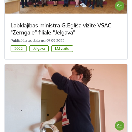
Labklājības ministra G.Eglīša vizīte VSAC
“Zemgale” filiālē “Jelgava”
Publicēšanas datums: 07.09.2022.
2022
Jelgava
LM vizīte