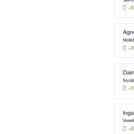
+3
Agne
Nolik
+3
Dain
Sociā
+3
Inga
Vesel
+3