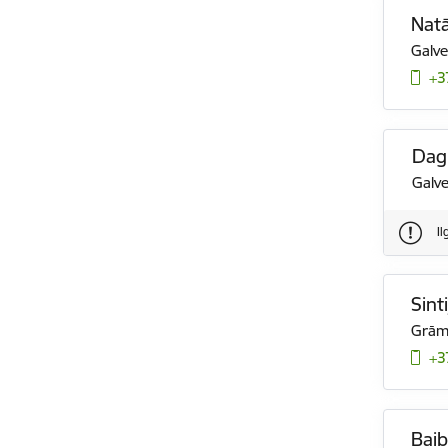
Natā
Galve
+3
Dag
Galv
I
Sint
Grām
+3
Baib