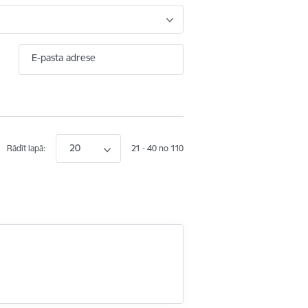
E-pasta adrese
20
Rādīt lapā:
21 - 40 no 110