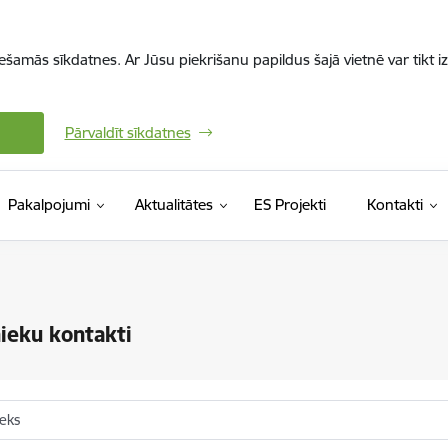
iešamās sīkdatnes. Ar Jūsu piekrišanu papildus šajā vietnē var tikt i
Pārvaldīt sīkdatnes
Pakalpojumi
Aktualitātes
ES Projekti
Kontakti
ieku kontakti
ieks