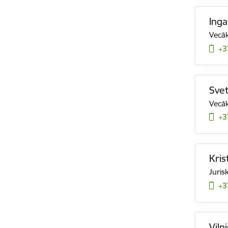
Inga
Vecāk
+3
Svet
Vecāk
+3
Kris
Juris
+3
Viln