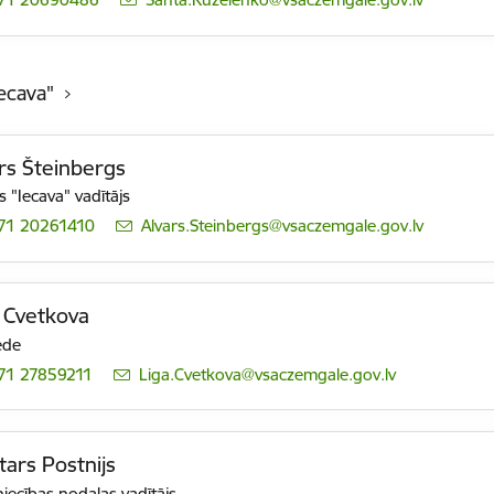
Iecava"
rs Šteinbergs
es "Iecava" vadītājs
71 20261410
E-pasts:
Alvars.Steinbergs@vsaczemgale.gov.lv
 Cvetkova
ede
71 27859211
E-pasts:
Liga.Cvetkova@vsaczemgale.gov.lv
ars Postnijs
iecības nodaļas vadītājs