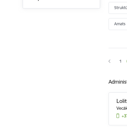
Strukt
Amats
Lapoš
1
Lap
Adminis
Lol
Vecāk
+3