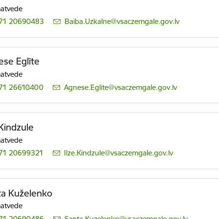
atvede
71 20690483
E-pasts:
Baiba.Uzkalne@vsaczemgale.gov.lv
se Eglīte
atvede
71 26610400
E-pasts:
Agnese.Eglite@vsaczemgale.gov.lv
 Kindzule
atvede
71 20699321
E-pasts:
Ilze.Kindzule@vsaczemgale.gov.lv
ta Kuželenko
atvede
71 20690486
E-pasts:
Santa.Kuzelenko@vsaczemgale.gov.lv