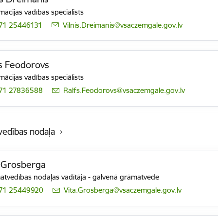
mācijas vadības speciālists
71 25446131
E-pasts:
Vilnis.Dreimanis@vsaczemgale.gov.lv
s Feodorovs
mācijas vadības speciālists
71 27836588
E-pasts:
Ralfs.Feodorovs@vsaczemgale.gov.lv
edības nodaļa
 Grosberga
tvedības nodaļas vadītāja - galvenā grāmatvede
71 25449920
E-pasts:
Vita.Grosberga@vsaczemgale.gov.lv