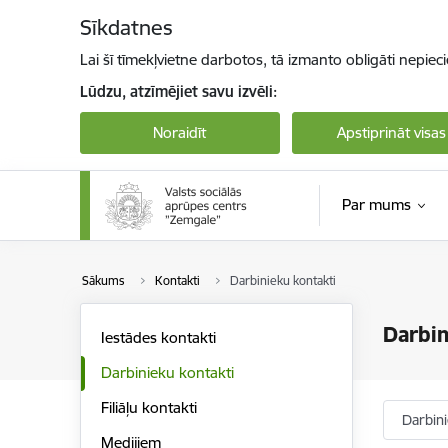
Pāriet uz lapas saturu
Sīkdatnes
Lai šī tīmekļvietne darbotos, tā izmanto obligāti nepiec
Lūdzu, atzīmējiet savu izvēli:
Noraidīt
Apstiprināt visas
Par mums
Sākums
Kontakti
Darbinieku kontakti
Darbin
Iestādes kontakti
Darbinieku kontakti
Filiāļu kontakti
Darbin
Medijiem