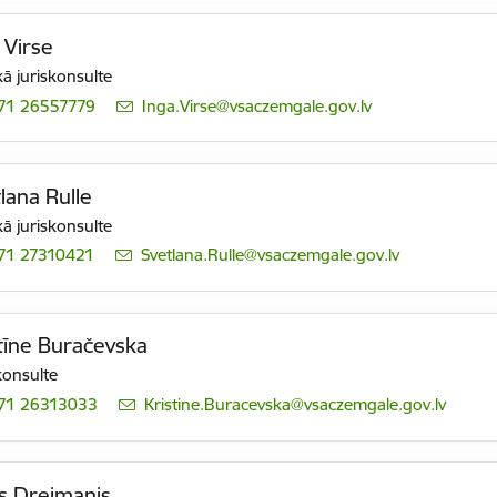
 Virse
ā juriskonsulte
71 26557779
E-pasts:
Inga.Virse@vsaczemgale.gov.lv
lana Rulle
ā juriskonsulte
71 27310421
E-pasts:
Svetlana.Rulle@vsaczemgale.gov.lv
tīne Buračevska
konsulte
71 26313033
E-pasts:
Kristine.Buracevska@vsaczemgale.gov.lv
is Dreimanis