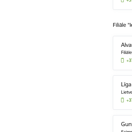
Filiāle "
Alva
Filiāl
+3
Līga
Lietv
+3
Gunt
Saimn