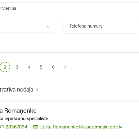
ūrvienība
Telefona numurs
ana
2
3
4
5
6
a
Pašreizējā lapa
Lapa
Lapa
Lapa
tratīvā nodaļa
ita Romaņenko
ā iepirkumu speciāliste
71 28367094
E-pasts:
Lolita.Romanenko@vsaczemgale.gov.lv