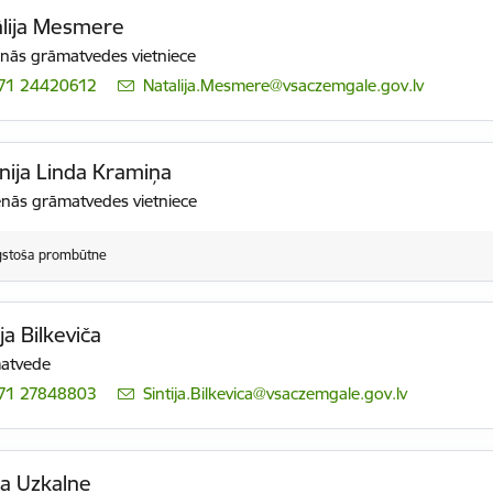
lija Mesmere
nās grāmatvedes vietniece
71 24420612
E-pasts:
Natalija.Mesmere@vsaczemgale.gov.lv
nija Linda Kramiņa
enās grāmatvedes vietniece
lgstoša prombūtne
ija Bilkeviča
atvede
71 27848803
E-pasts:
Sintija.Bilkevica@vsaczemgale.gov.lv
a Uzkalne