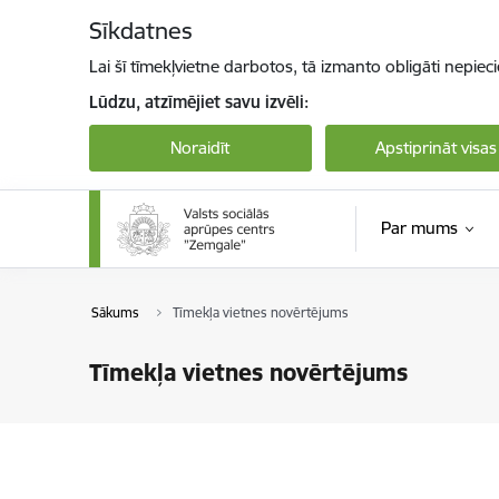
Pāriet uz lapas saturu
Sīkdatnes
Lai šī tīmekļvietne darbotos, tā izmanto obligāti nepiec
Lūdzu, atzīmējiet savu izvēli:
Noraidīt
Apstiprināt visas
Par mums
Sākums
Tīmekļa vietnes novērtējums
Tīmekļa vietnes novērtējums