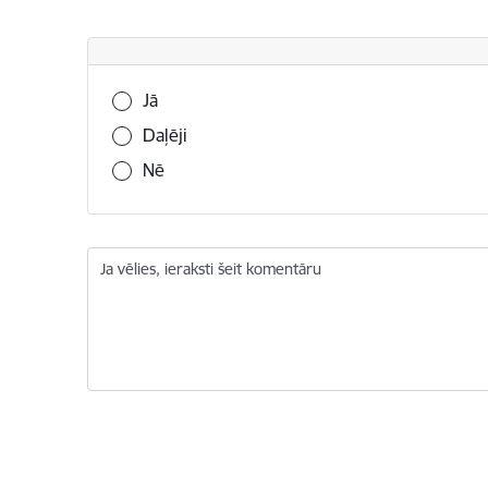
Vai šī informācija bija noderīga?
Jā
Daļēji
Nē
Ja vēlies, ieraksti šeit komentāru