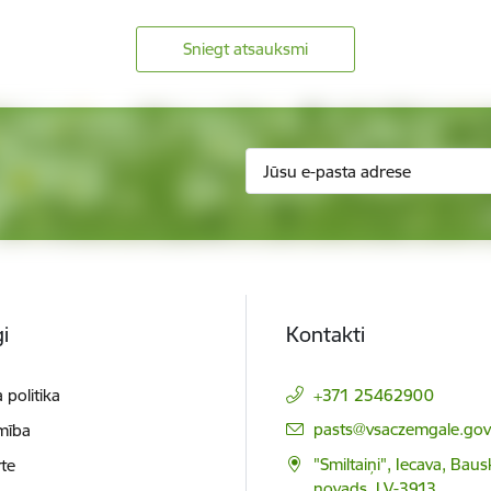
Sniegt atsauksmi
i
Kontakti
 politika
+371 25462900
E-pasts:
pasts@vsaczemgale.gov.
mība
"Smiltaiņi", Iecava, Bau
te
novads, LV-3913