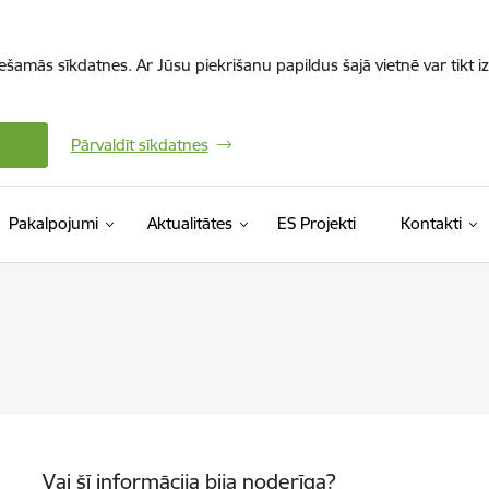
iešamās sīkdatnes. Ar Jūsu piekrišanu papildus šajā vietnē var tikt i
Pārvaldīt sīkdatnes
Pakalpojumi
Aktualitātes
ES Projekti
Kontakti
Vai šī informācija bija noderīga?