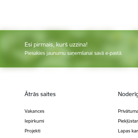
Esi pirmais, kurš uzzina!
Piesakies jaunumu saņemšanai savā e-pastā.
Kājene
Ātrās saites
Noderīg
Vakances
Privātuma
Iepirkumi
Piekļūsta
Projekti
Lapas kar