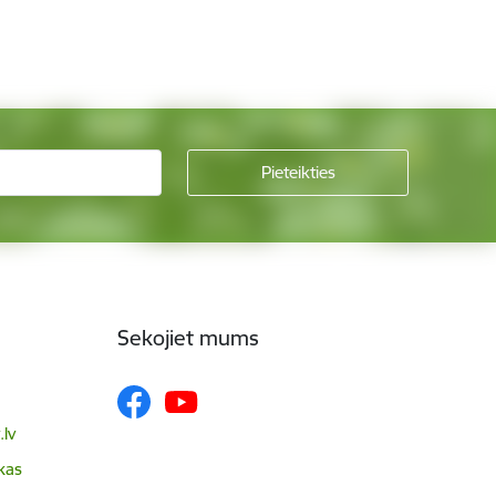
Sekojiet mums
lv
skas