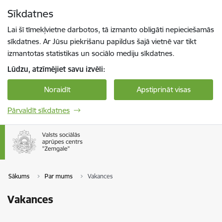
Pāriet uz lapas saturu
Sīkdatnes
Spied
lai meklētu
Enter
Lai šī tīmekļvietne darbotos, tā izmanto obligāti nepieciešamās
sīkdatnes. Ar Jūsu piekrišanu papildus šajā vietnē var tikt
izmantotas statistikas un sociālo mediju sīkdatnes.
Lūdzu, atzīmējiet savu izvēli:
Noraidīt
Apstiprināt visas
Pārvaldīt sīkdatnes
Sākums
Par mums
Vakances
Vakances