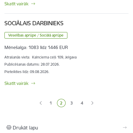
Skatīt vairāk
SOCIĀLAIS DARBINIEKS
Veselības aprūpe / Sociālā aprūpe
Mēnešalga:
1083 līdz 1446 EUR
Atrašanās vieta:
Kalnciema ceļš 109, Jelgava
Publicēšanas datums: 28.07.2026.
Pieteikties līdz
:
09.08.2026.
Skatīt vairāk
Lapošana
1
2
3
4
Lapa
Pašreizējā lapa
Lapa
Lapa
Drukāt lapu