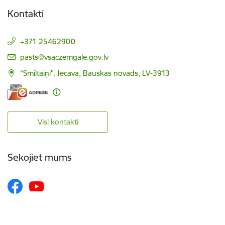
Kontakti
+371 25462900
E-pasts:
pasts@vsaczemgale.gov.lv
"Smiltaiņi", Iecava, Bauskas novads, LV-3913
Visi kontakti
Sekojiet mums