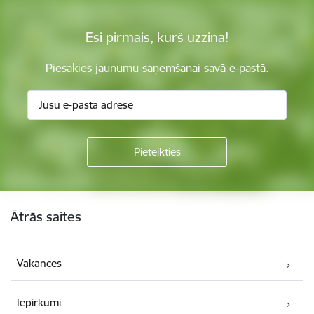
Esi pirmais, kurš uzzina!
Piesakies jaunumu saņemšanai savā e-pastā.
Kājene
Ātrās saites
Vakances
Iepirkumi