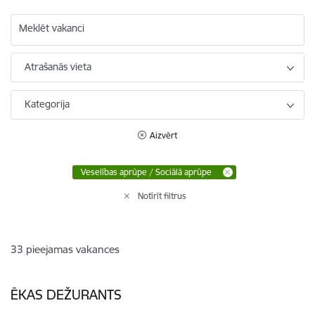
Meklēt vakanci
Atrašanās vieta
Kategorija
Aizvērt
Veselības aprūpe / Sociālā aprūpe
Notīrīt filtrus
33
pieejamas vakances
ĒKAS DEŽURANTS