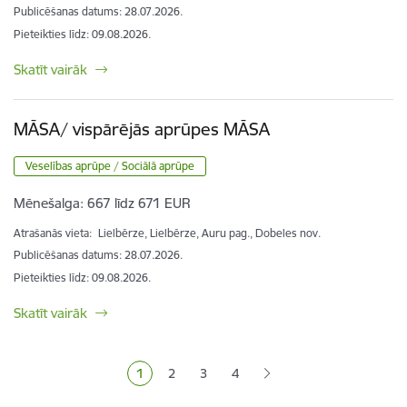
Publicēšanas datums: 28.07.2026.
Pieteikties līdz
:
09.08.2026.
Skatīt vairāk
MĀSA/ vispārējās aprūpes MĀSA
Veselības aprūpe / Sociālā aprūpe
Mēnešalga:
667 līdz 671 EUR
Atrašanās vieta:
Lielbērze, Lielbērze, Auru pag., Dobeles nov.
Publicēšanas datums: 28.07.2026.
Pieteikties līdz
:
09.08.2026.
Skatīt vairāk
Lapošana
1
2
3
4
Pašreizējā lapa
Lapa
Lapa
Lapa