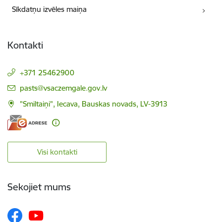
Sīkdatņu izvēles maiņa
Kontakti
+371 25462900
E-pasts:
pasts@vsaczemgale.gov.lv
"Smiltaiņi", Iecava, Bauskas novads, LV-3913
Visi kontakti
Sekojiet mums