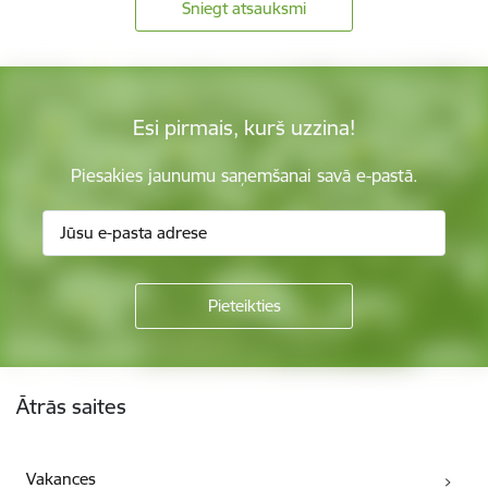
Sniegt atsauksmi
Esi pirmais, kurš uzzina!
Piesakies jaunumu saņemšanai savā e-pastā.
Kājene
Ātrās saites
Vakances