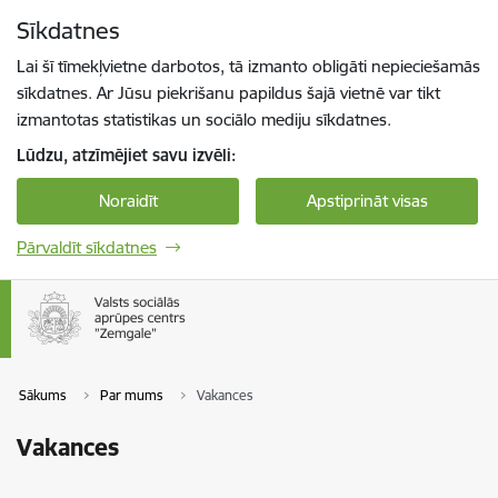
Pāriet uz lapas saturu
Sīkdatnes
Spied
lai meklētu
Enter
Lai šī tīmekļvietne darbotos, tā izmanto obligāti nepieciešamās
sīkdatnes. Ar Jūsu piekrišanu papildus šajā vietnē var tikt
izmantotas statistikas un sociālo mediju sīkdatnes.
Lūdzu, atzīmējiet savu izvēli:
Noraidīt
Apstiprināt visas
Pārvaldīt sīkdatnes
Sākums
Par mums
Vakances
Vakances