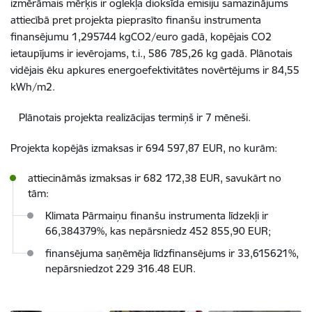
izmērāmais mērķis ir oglekļa dioksīda emisiju samazinājums
attiecībā pret projekta pieprasīto finanšu instrumenta
finansējumu 1,295744 kgCO2/euro gadā, kopējais CO2
ietaupījums ir ievērojams, t.i., 586 785,26 kg gadā. Plānotais
vidējais ēku apkures energoefektivitātes novērtējums ir 84,55
kWh/m2.
Plānotais projekta realizācijas termiņš ir 7 mēneši.
Projekta kopējās izmaksas ir 694 597,87 EUR, no kurām:
attiecināmās izmaksas ir 682 172,38 EUR, savukārt no
tām:
Klimata Pārmaiņu finanšu instrumenta līdzekļi ir
66,384379%, kas nepārsniedz 452 855,90 EUR;
finansējuma saņēmēja līdzfinansējums ir 33,615621%,
nepārsniedzot 229 316.48 EUR.