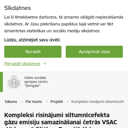
Pāriet uz lapas saturu
Sīkdatnes
Spied
lai meklētu
Enter
Lai šī tīmekļvietne darbotos, tā izmanto obligāti nepieciešamās
sīkdatnes. Ar Jūsu piekrišanu papildus šajā vietnē var tikt
izmantotas statistikas un sociālo mediju sīkdatnes.
Lūdzu, atzīmējiet savu izvēli:
Noraidīt
Apstiprināt visas
Pārvaldīt sīkdatnes
Sākums
Par mums
Projekti
Kompleksi risinājumi siltumnīcefekt
Kompleksi risinājumi siltumnīcefekta
gāzu emisiju samazināšanai četrās VSAC