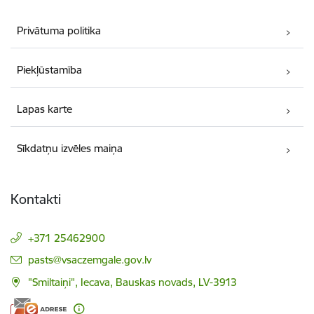
Privātuma politika
Piekļūstamība
Lapas karte
Sīkdatņu izvēles maiņa
Kontakti
+371 25462900
E-pasts:
pasts@vsaczemgale.gov.lv
"Smiltaiņi", Iecava, Bauskas novads, LV-3913