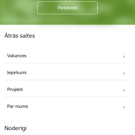
Kājene
Ātrās saites
Vakances
Iepirkumi
Projekti
Par mums
Noderīgi