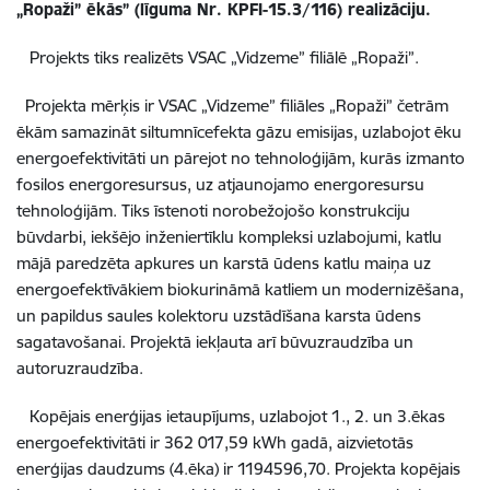
„Ropaži” ēkās” (līguma Nr. KPFI-15.3/116) realizāciju.
Projekts tiks realizēts VSAC „Vidzeme” filiālē „Ropaži”.
Projekta mērķis ir VSAC „Vidzeme” filiāles „Ropaži” četrām
ēkām samazināt siltumnīcefekta gāzu emisijas, uzlabojot ēku
energoefektivitāti un pārejot no tehnoloģijām, kurās izmanto
fosilos energoresursus, uz atjaunojamo energoresursu
tehnoloģijām. Tiks īstenoti norobežojošo konstrukciju
būvdarbi, iekšējo inženiertīklu kompleksi uzlabojumi, katlu
mājā paredzēta apkures un karstā ūdens katlu maiņa uz
energoefektīvākiem biokurināmā katliem un modernizēšana,
un papildus saules kolektoru uzstādīšana karsta ūdens
sagatavošanai. Projektā iekļauta arī būvuzraudzība un
autoruzraudzība.
Kopējais enerģijas ietaupījums, uzlabojot 1., 2. un 3.ēkas
energoefektivitāti ir 362 017,59 kWh gadā, aizvietotās
enerģijas daudzums (4.ēka) ir 1194596,70. Projekta kopējais