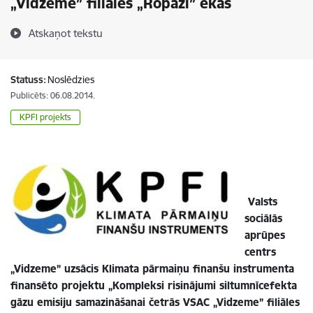
„Vidzeme” filiāles „Ropaži” ēkās
Atskaņot tekstu
Statuss:
Noslēdzies
Publicēts: 06.08.2014.
KPFI projekts
Valsts
sociālās
aprūpes
centrs
„Vidzeme” uzsācis Klimata pārmaiņu finanšu instrumenta
finansēto projektu „Kompleksi risinājumi siltumnīcefekta
gāzu emisiju samazināšanai četrās VSAC „Vidzeme” filiāles