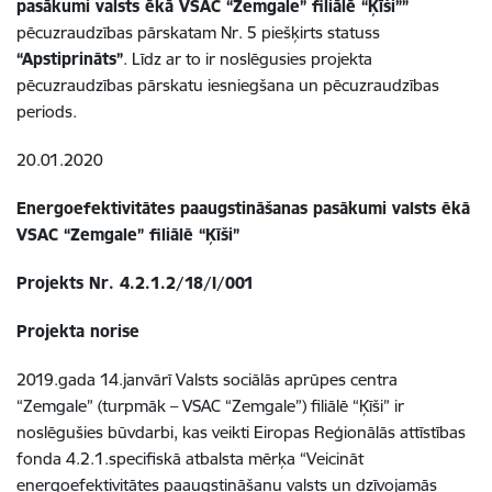
pasākumi valsts ēkā VSAC “Zemgale” filiālē “Ķīši””
pēcuzraudzības pārskatam Nr. 5 piešķirts statuss
“Apstiprināts”
. Līdz ar to ir noslēgusies projekta
pēcuzraudzības pārskatu iesniegšana un pēcuzraudzības
periods.
20.01.2020
Energoefektivitātes paaugstināšanas pasākumi valsts ēkā
VSAC “Zemgale” filiālē “Ķīši”
Projekts Nr. 4.2.1.2/18/I/001
Projekta norise
2019.gada 14.janvārī Valsts sociālās aprūpes centra
“Zemgale” (turpmāk – VSAC “Zemgale”) filiālē “Ķīši” ir
noslēgušies būvdarbi, kas veikti Eiropas Reģionālās attīstības
fonda 4.2.1.specifiskā atbalsta mērķa “Veicināt
energoefektivitātes paaugstināšanu valsts un dzīvojamās