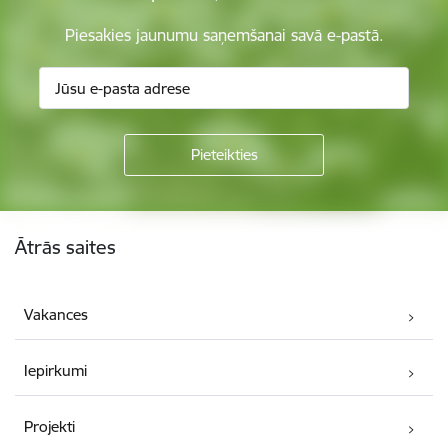
Piesakies jaunumu saņemšanai savā e-pastā.
Kājene
Ātrās saites
Vakances
Iepirkumi
Projekti