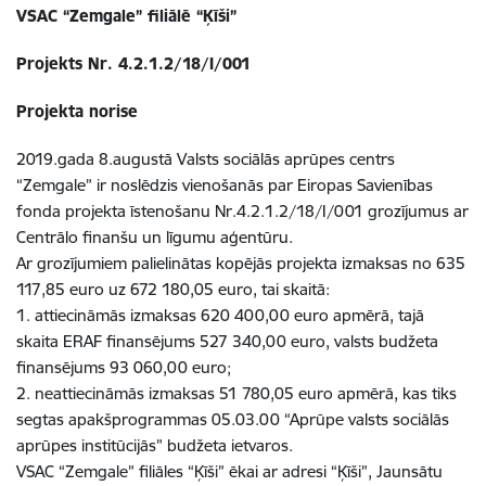
VSAC “Zemgale” filiālē “Ķīši”
Projekts Nr. 4.2.1.2/18/I/001
Projekta norise
2019.gada 8.augustā Valsts sociālās aprūpes centrs
“Zemgale” ir noslēdzis vienošanās par Eiropas Savienības
fonda projekta īstenošanu Nr.4.2.1.2/18/I/001 grozījumus ar
Centrālo finanšu un līgumu aģentūru.
Ar grozījumiem palielinātas kopējās projekta izmaksas no 635
117,85 euro uz 672 180,05 euro, tai skaitā:
1. attiecināmās izmaksas 620 400,00 euro apmērā, tajā
skaita ERAF finansējums 527 340,00 euro, valsts budžeta
finansējums 93 060,00 euro;
2. neattiecināmās izmaksas 51 780,05 euro apmērā, kas tiks
segtas apakšprogrammas 05.03.00 “Aprūpe valsts sociālās
aprūpes institūcijās” budžeta ietvaros.
VSAC “Zemgale” filiāles “Ķīši” ēkai ar adresi “Ķīši”, Jaunsātu