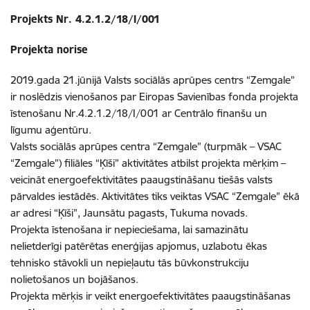
Projekts Nr. 4.2.1.2/18/I/001
Projekta norise
2019.gada 21.jūnijā Valsts sociālās aprūpes centrs “Zemgale”
ir noslēdzis vienošanos par Eiropas Savienības fonda projekta
īstenošanu Nr.4.2.1.2/18/I/001 ar Centrālo finanšu un
līgumu aģentūru.
Valsts sociālās aprūpes centra “Zemgale” (turpmāk – VSAC
“Zemgale”) filiāles “Ķīši” aktivitātes atbilst projekta mērķim –
veicināt energoefektivitātes paaugstināšanu tiešās valsts
pārvaldes iestādēs. Aktivitātes tiks veiktas VSAC “Zemgale” ēkā
ar adresi “Ķīši”, Jaunsātu pagasts, Tukuma novads.
Projekta īstenošana ir nepieciešama, lai samazinātu
nelietderīgi patērētas enerģijas apjomus, uzlabotu ēkas
tehnisko stāvokli un nepieļautu tās būvkonstrukciju
nolietošanos un bojāšanos.
Projekta mērķis ir veikt energoefektivitātes paaugstināšanas