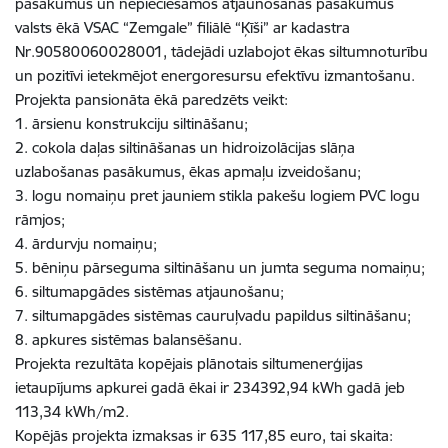
pasākumus un nepieciešamos atjaunošanas pasākumus
valsts ēkā VSAC “Zemgale” filiālē “Ķīši” ar kadastra
Nr.90580060028001, tādejādi uzlabojot ēkas siltumnoturību
un pozitīvi ietekmējot energoresursu efektīvu izmantošanu.
Projekta pansionāta ēkā paredzēts veikt:
1. ārsienu konstrukciju siltināšanu;
2. cokola daļas siltināšanas un hidroizolācijas slāņa
uzlabošanas pasākumus, ēkas apmaļu izveidošanu;
3. logu nomaiņu pret jauniem stikla pakešu logiem PVC logu
rāmjos;
4. ārdurvju nomaiņu;
5. bēniņu pārseguma siltināšanu un jumta seguma nomaiņu;
6. siltumapgādes sistēmas atjaunošanu;
7. siltumapgādes sistēmas cauruļvadu papildus siltināšanu;
8. apkures sistēmas balansēšanu.
Projekta rezultāta kopējais plānotais siltumenerģijas
ietaupījums apkurei gadā ēkai ir 234392,94 kWh gadā jeb
113,34 kWh/m2.
Kopējās projekta izmaksas ir 635 117,85 euro, tai skaita: