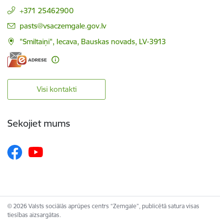
+371 25462900
E-pasts:
pasts@vsaczemgale.gov.lv
"Smiltaiņi", Iecava, Bauskas novads, LV-3913
Visi kontakti
Sekojiet mums
© 2026 Valsts sociālās aprūpes centrs “Zemgale”, publicētā satura visas
tiesības aizsargātas.