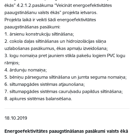
ēkās” 4.2.1.2.pasākuma “Veicināt energoefektivitātes
paaugstināšanu valsts ēkās” projekta ietvaros.
Projekta laikā ir veikti šādi energoefektivitātes
paaugstināšanas pasākumi:
1. ārsienu konstrukciju siltināšana;
2. cokola daļas siltināšanas un hidroizolācijas slāņa
uzlabošanas pasākumus, ēkas apmaļu izveidošana;
3. logu nomaiņa pret jauniem stikla pakešu logiem PVC logu
rāmjos;
4. ārdurvju nomaiņa;
5. bēniņu pārseguma siltināšana un jumta seguma nomaiņa;
6. siltumapgādes sistēmas atjaunošana;
7. siltumapgādes sistēmas cauruļvadu papildus siltināšana;
8. apkures sistēmas balansēšana.
18.10.2019
Energoefektivitātes paaugstināšanas pasākumi valsts ēkā