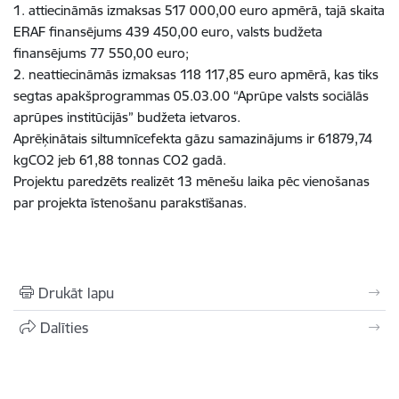
1. attiecināmās izmaksas 517 000,00 euro apmērā, tajā skaita
ERAF finansējums 439 450,00 euro, valsts budžeta
finansējums 77 550,00 euro;
2. neattiecināmās izmaksas 118 117,85 euro apmērā, kas tiks
segtas apakšprogrammas 05.03.00 “Aprūpe valsts sociālās
aprūpes institūcijās” budžeta ietvaros.
Aprēķinātais siltumnīcefekta gāzu samazinājums ir 61879,74
kgCO2 jeb 61,88 tonnas CO2 gadā.
Projektu paredzēts realizēt 13 mēnešu laika pēc vienošanas
par projekta īstenošanu parakstīšanas.
Drukāt lapu
Dalīties