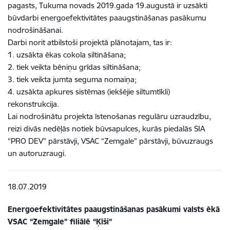
pagasts, Tukuma novads 2019.gada 19.augustā ir uzsākti
būvdarbi energoefektivitātes paaugstināšanas pasākumu
nodrošināšanai.
Darbi norit atbilstoši projektā plānotajam, tas ir:
1. uzsākta ēkas cokola siltināšana;
2. tiek veikta bēniņu grīdas siltināšana;
3. tiek veikta jumta seguma nomaiņa;
4. uzsākta apkures sistēmas (iekšējie siltumtīkli)
rekonstrukcija.
Lai nodrošinātu projekta īstenošanas regulāru uzraudzību,
reizi divās nedēļās notiek būvsapulces, kurās piedalās SIA
“PRO DEV” pārstāvji, VSAC “Zemgale” pārstāvji, būvuzraugs
un autoruzraugi.
18.07.2019
Energoefektivitātes paaugstināšanas pasākumi valsts ēkā
VSAC “Zemgale” filiālē “Ķīši”