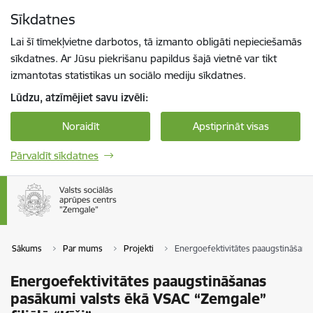
Pāriet uz lapas saturu
Sīkdatnes
Spied
lai meklētu
Enter
Lai šī tīmekļvietne darbotos, tā izmanto obligāti nepieciešamās
sīkdatnes. Ar Jūsu piekrišanu papildus šajā vietnē var tikt
izmantotas statistikas un sociālo mediju sīkdatnes.
Lūdzu, atzīmējiet savu izvēli:
Noraidīt
Apstiprināt visas
Pārvaldīt sīkdatnes
Sākums
Par mums
Projekti
Energoefektivitātes paaugstināšanas
Energoefektivitātes paaugstināšanas
pasākumi valsts ēkā VSAC “Zemgale”