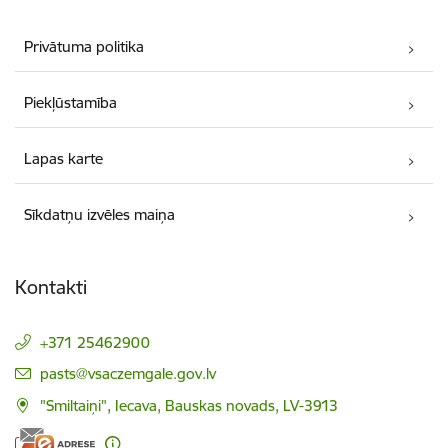
Privātuma politika
Piekļūstamība
Lapas karte
Sīkdatņu izvēles maiņa
Kontakti
+371 25462900
E-pasts:
pasts@vsaczemgale.gov.lv
"Smiltaiņi", Iecava, Bauskas novads, LV-3913