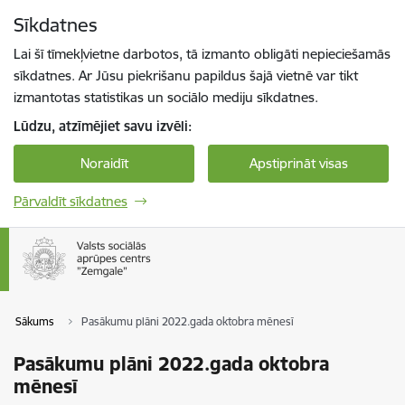
Pāriet uz lapas saturu
Sīkdatnes
Spied
lai meklētu
Enter
Lai šī tīmekļvietne darbotos, tā izmanto obligāti nepieciešamās
sīkdatnes. Ar Jūsu piekrišanu papildus šajā vietnē var tikt
izmantotas statistikas un sociālo mediju sīkdatnes.
Lūdzu, atzīmējiet savu izvēli:
Noraidīt
Apstiprināt visas
Pārvaldīt sīkdatnes
Sākums
Pasākumu plāni 2022.gada oktobra mēnesī
Pasākumu plāni 2022.gada oktobra
mēnesī