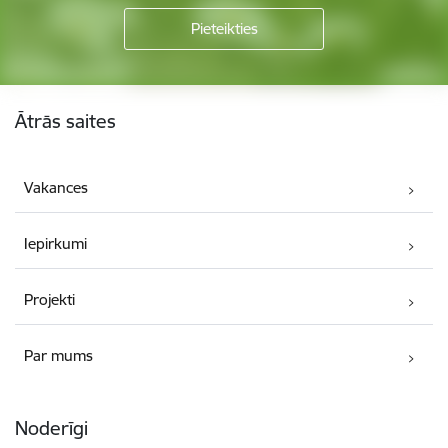
Kājene
Ātrās saites
Vakances
Iepirkumi
Projekti
Par mums
Noderīgi