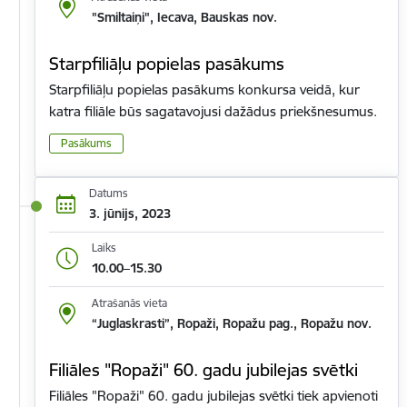
"Smiltaiņi", Iecava, Bauskas nov.
Starpfiliāļu popielas pasākums
Starpfiliāļu popielas pasākums konkursa veidā, kur
katra filiāle būs sagatavojusi dažādus priekšnesumus.
Pasākums
Datums
3. jūnijs, 2023
Laiks
10.00–15.30
Atrašanās vieta
“Juglaskrasti”, Ropaži, Ropažu pag., Ropažu nov.
Filiāles "Ropaži" 60. gadu jubilejas svētki
Filiāles "Ropaži" 60. gadu jubilejas svētki tiek apvienoti