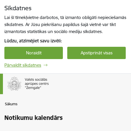
Pāriet uz lapas saturu
Sīkdatnes
Spied
lai meklētu
Enter
Lai šī tīmekļvietne darbotos, tā izmanto obligāti nepieciešamās
sīkdatnes. Ar Jūsu piekrišanu papildus šajā vietnē var tikt
izmantotas statistikas un sociālo mediju sīkdatnes.
Lūdzu, atzīmējiet savu izvēli:
Noraidīt
Apstiprināt visas
Pārvaldīt sīkdatnes
Sākums
Notikumu kalendārs