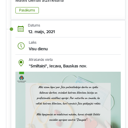
Mātes dienas atzīmēšana
Pasākums
Datums
12. maijs, 2021
Laiks
Visu dienu
Atrašanās vieta
"Smiltaiņi", Iecava, Bauskas nov.