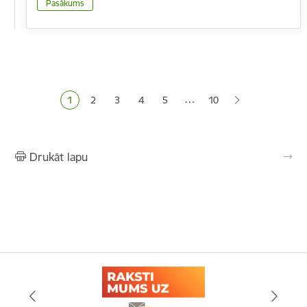
Pasākums
Lapošana
…
1
2
3
4
5
10
Pašreizējā lapa
Lapa
Lapa
Lapa
Lapa
Drukāt lapu