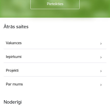
Kājene
Ātrās saites
Vakances
Iepirkumi
Projekti
Par mums
Noderīgi