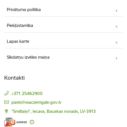
Privātuma politika
Piekļūstamība
Lapas karte
Sīkdatņu izvēles maiņa
Kontakti
+371 25462900
E-pasts:
pasts@vsaczemgale.gov.lv
"Smiltaiņi", Iecava, Bauskas novads, LV-3913