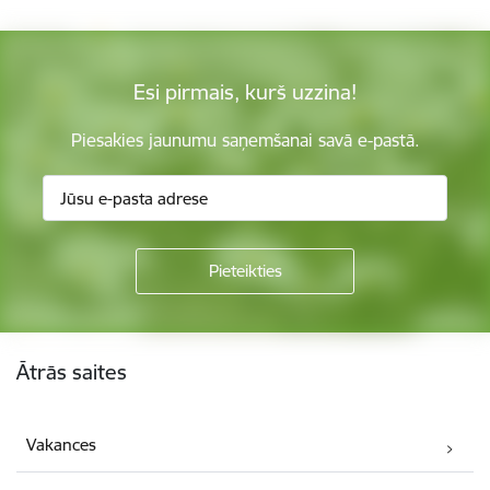
Esi pirmais, kurš uzzina!
Piesakies jaunumu saņemšanai savā e-pastā.
Kājene
Ātrās saites
Vakances