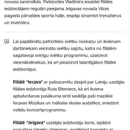
novusa sacensībās. Pateicoties Vladimira iesaistei filiāles
iedzīvotājiem regulāri pieejama Jelgavas novada Vilces
pagasta pārvaldes sporta halle, iespēja izmantot trenažierus
un inventāru.
Lai papildinātu patriotisko svētku noskaņu un ikvienam
darbiniekam veicinātu svētku sajūtu, katra no filiālēm
sagatavoja svinīgu svētku programmu, uzaicinot
viesmāksliniekus, kā arī pieaicinot talantīgākos filiāles
iedzīvotājus.
Filiālē “Iecava”
ar pašsacerētu dzejoli par Latviju uzstājās
filiāles iedzīvotāja Ruta Biteniece, kā arī ikviena
apbalvošanas pasākuma sirdi sasildīja paši mazākie
Iecavas Mūzikas un mākslas skolas audzēkņi, sniedzot
nelielu koncertprogrammu.
Filiālē “Jelgava”
uzstājās iedzīvotāju koris, izpildot
populāras latviešu dziesmas, noslēdzot koncertu ar