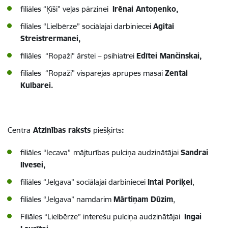
filiāles “Ķīši” veļas pārzinei
Irēnai
Antoņenko
,
filiāles “Lielbērze” sociālajai darbiniecei
Agitai
Streistrermanei,
filiāles “Ropaži”
ārstei – psihiatrei
Edītei Mančinskai,
filiāles “Ropaži” vispārējās aprūpes māsai
Zentai
Kulbarei.
Centra
Atzinības raksts
piešķirts
:
filiāles “Iecava”
mājturības pulciņa audzinātājai
Sandrai
Ilvesei,
filiāles “Jelgava” sociālajai darbiniecei
Intai Poriķei
,
filiāles “Jelgava” namdarim
Mārtiņam Dūzim
,
Filiāles “Lielbērze” interešu pulciņa audzinātājai
Ingai