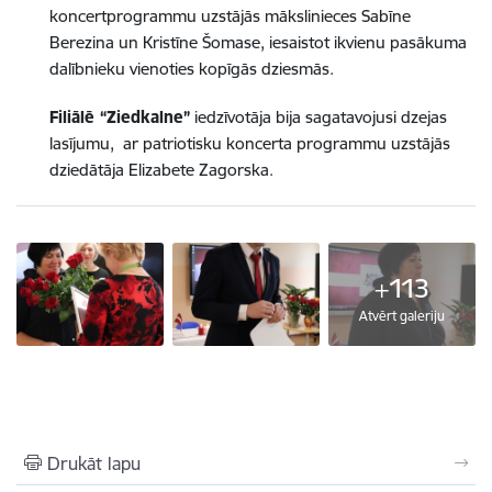
koncertprogrammu uzstājās mākslinieces Sabīne
Berezina un Kristīne Šomase, iesaistot ikvienu pasākuma
dalībnieku vienoties kopīgās dziesmās.
Filiālē “Ziedkalne”
iedzīvotāja bija sagatavojusi dzejas
lasījumu, ar patriotisku koncerta programmu uzstājās
dziedātāja Elizabete Zagorska.
+113
Atvērt galeriju
Drukāt lapu