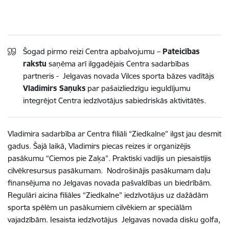
Šogad pirmo reizi Centra apbalvojumu –
Pateicības
rakstu
saņēma arī ilggadējais Centra sadarbības
partneris - Jelgavas novada Vilces sporta bāzes vadītājs
Vladimirs Saņuks
par
pašaizliedzīgu ieguldījumu
integrējot Centra iedzīvotājus sabiedriskās aktivitātēs.
Vladimira sadarbība ar Centra filiāli “Ziedkalne” ilgst jau desmit
gadus. Šajā laikā, Vladimirs piecas reizes ir organizējis
pasākumu “Ciemos pie Zaķa”. Praktiski vadījis un piesaistījis
cilvēkresursus pasākumam. Nodrošinājis pasākumam daļu
finansējuma no Jelgavas novada pašvaldības un biedrībām.
Regulāri aicina filiāles “Ziedkalne” iedzīvotājus uz dažādām
sporta spēlēm un pasākumiem cilvēkiem ar speciālām
vajadzībām. Iesaista iedzīvotājus Jelgavas novada disku golfa,