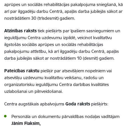
aprūpes un sociālās rehabilitācijas pakalpojuma sniegšanā, kā
arī par ilggadēju darbu Centrā, apaļās darba jubilejās sākot ar
nostrādātiem 30 (trīsdesmit) gadiem.
Atzinības raksts
tiek piešķirts par īpašiem sasniegumiem un
ieguldījumu Centra uzdevumu izpildē, veicinot kvalitatīvu
ilgstošās sociālās aprūpes un sociālās rehabilitācijas
pakalpojumu attīstību, kā arī ilggadēju darbu Centrā, apaļās
darba jubilejās sākot ar nostrādātiem 10 (desmit) gadiem.
Pateicības rakstu
piešķir par atsevišķiem nopelniem vai
atsevišķu uzdevumu kvalitatīvu veikšanu, radošu un
organizatorisku ieguldījumu Centra darbības kvalitātes
uzlabošanai un pilnveidošanai.
Centra augstākais apbalvojums
Goda raksts
piešķirts:
Personāla un dokumentu pārvaldības nodaļas vadītājam
Jānim Flaksim,