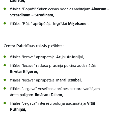
Laurītei,
filiāles “Ropaži” Saimniecības nodaļas vadītājam
Ainaram –
Strazdiņam – Stradiņam,
filiāles “Rūja” aprūpētājai
Ingrīdai Miķelsonei,
Centra
Pateicības raksts
piešķirts :
filiāles “Iecava” aprūpētājai
Ārijai Antonijai,
filiāles “Iecava” radošo prasmju pulciņa audzinātājai
Ervitai Klīgerei,
filiāles “Iecava” aprūpētājai
Inārai Dzalbei
,
filiāles “Jelgava” Veselības aprūpes sektora vadītājam –
ārsta palīgam
Ilmāram Tallem,
filiāles “Jelgava” interešu pulciņa audzinātājai
Vitai
Putniņai,