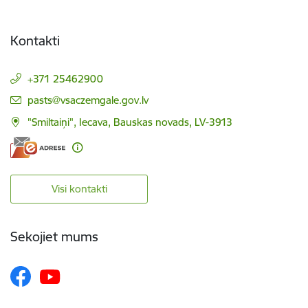
Kontakti
+371 25462900
E-pasts:
pasts@vsaczemgale.gov.lv
"Smiltaiņi", Iecava, Bauskas novads, LV-3913
Visi kontakti
Sekojiet mums