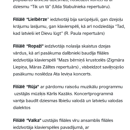
dziesmu “Tik un tā” (Ulda Stabulnieka repertuāru).
Filiālē “Lielbērze
” iedzīvotāji bija sarūpējuši, gan dzejoļu
krājumu lasījumu, gan klavierspēli, kā arī nodziedāja “Tad,
kad latvieši iet Dievu lūgt” (R. Paula repertuārs)
Filiālē “Ropaži”
iedzīvotājs nolasīja skaistus dzejas
vārdus, kā arī pasākuma dalībnieki baudīja filiāles
iedzīvotāja klavierspēli “Mazs bērniņš krustcelēs (Zigmāra
Liepiņa, Māras Zālītes repertuārs) , visbeidzot saviļņojošo
pasākumu noslēdza Ata Ieviņa koncerts.
Filiālē “Rūja”
ar pārdomu raisošu muzikālu programmu
uzstājās mūziķis Kārlis Kazāks. Koncertprogrammā
varēja baudīt dziesmas lībiešu valodā un latviešu valodas
dialektos
Filiālē “Valka”
uzstājās filiāles vīru ansamblis filiāles
iedzīvotāja klavierspēles pavadījumā, ar