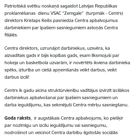
Patriotiskā svētku noskaņā sagaidot Latvijas Republikas
proklamēšanas dienu VSAC “Zemgale” (turpmāk - Centrs)
direktors Kristaps Keišs pasniedza Centra apbalvojumus
darbiniekiem par īpašiem sasniegumiem astoņās Centra
filiālēs.
Centra direktors, uzrunājot darbiniekus, uzsvēra, ka
aizvadītais gads ir bijis kopības gads, esam līksmojuši par
hokeja un basketbola uzvarām, ir novērtēts ikviena darbinieka
spēks, izturība un ciešā apņemšanās veikt darbus, veikt
darbus izcili!
Centrs ik gadu aicina struktūrvienību vadītājus izvirzīt izcilākos
darbiniekus apbalvošanai par īpašiem sasniegumiem un
darba ieguldījumu, kas sekmējuši Centra mērķu sasniegšanu.
Goda raksts
, ir augstākais Centra apbalvojums, ko piešķir
par nozīmīgu un izcilu ieguldījumu vai sasniegumu,
nodrošinot un veicinot Centra darbību ilgstošās sociālās