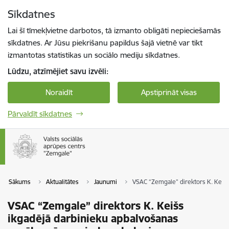
Pāriet uz lapas saturu
Sīkdatnes
Spied
lai meklētu
Enter
Lai šī tīmekļvietne darbotos, tā izmanto obligāti nepieciešamās
sīkdatnes. Ar Jūsu piekrišanu papildus šajā vietnē var tikt
izmantotas statistikas un sociālo mediju sīkdatnes.
Lūdzu, atzīmējiet savu izvēli:
Noraidīt
Apstiprināt visas
Pārvaldīt sīkdatnes
Sākums
Aktualitātes
Jaunumi
VSAC “Zemgale” direktors K. Keiš
VSAC “Zemgale” direktors K. Keišs
ikgadējā darbinieku apbalvošanas