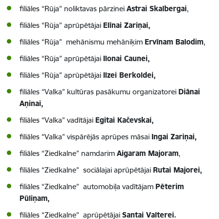
filiāles “Rūja” noliktavas pārzinei
Astrai Skalbergai
,
filiāles “Rūja” aprūpētājai
Elīnai Zariņai,
filiāles “Rūja” mehānismu mehāniķim
Ervīnam Balodim
,
filiāles “Rūja” aprūpētājai
Ilonai Caunei,
filiāles “Rūja” aprūpētājai
Ilzei Berkoldei,
filiāles “Valka” kultūras pasākumu organizatorei
Diānai
Aņinai,
filiāles “Valka” vadītājai
Egitai Kačevskai,
filiāles “Valka” vispārējās aprūpes māsai
Ingai Zariņai,
filiāles “Ziedkalne” namdarim
Aigaram Majoram
,
filiāles “Ziedkalne” sociālajai aprūpētājai
Rutai Majorei,
filiāles “Ziedkalne” automobiļa vadītājam
Pēterim
Pūliņam,
filiāles “Ziedkalne” aprūpētājai
Santai Valterei.