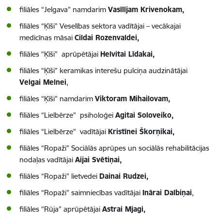
filiāles “Jelgava” namdarim
Vasīlījam Krivenokam,
filiāles “Ķīši” Veselības sektora vadītājai – vecākajai
medicīnas māsai
Cildai Rozenvaldei,
filiāles “Ķīši” aprūpētājai
Helvitai Līdakai,
filiāles “Ķīši” keramikas interešu pulciņa audzinātājai
Velgai Melnei
,
filiāles “Ķīši” namdarim
Viktoram Mihailovam,
filiāles “Lielbērze” psiholoģei
Agitai Soloveiko,
filiāles “Lielbērze” vadītājai
Kristīnei Škorņikai,
filiāles “Ropaži” Sociālās aprūpes un sociālās rehabilitācijas
nodaļas vadītājai
Aijai Svētiņai,
filiāles “Ropaži” lietvedei
Dainai Rudzei,
filiāles “Ropaži” saimniecības vadītājai
Inārai Dalbiņai
,
filiāles “Rūja” aprūpētājai
Astrai Mjagi,