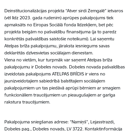
Deinstitucionalizācijas projekta “Atver sirdi Zemgalē” ietvaros
(vēl līdz 2023. gada rudenim) aprūpes pakalpojums tiek
apmaksāts no Eiropas Sociālā fonda līdzekļiem, bet pēc
projekta beigām no pašvaldību finansējuma (ja to paredz
konkrētās pašvaldības saistošie noteikumi). Lai saņemtu
Atelpas brīža pakalpojumu, jāraksta iesniegums savas
deklarētās dzīvesvietas sociālajam dienestam.
Viena no vietām, kur turpmāk var saņemt Atelpas brīža
pakalpojumu ir Dobeles novads. Dobeles novada pašvaldības
izveidotais pakalpojums ATELPAS BRĪDIS ir viens no
jaunizveidotajiem sabiedrībā balstītajiem sociālajiem
pakalpojumiem un tas piedāvā aprūpi bērniem ar smagiem
funkcionāliem traucējumiem un pieaugušajiem ar garīga
rakstura traucējumiem.
Pakalpojuma sniegšanas adrese: “Namiņš”, Lejasstrazdi,
Dobeles pag., Dobeles novads, LV 3722. Kontaktinformācija