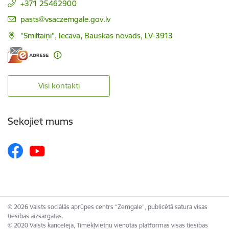
+371 25462900
E-pasts:
pasts@vsaczemgale.gov.lv
"Smiltaiņi", Iecava, Bauskas novads, LV-3913
Visi kontakti
Sekojiet mums
© 2026 Valsts sociālās aprūpes centrs “Zemgale”, publicētā satura visas
tiesības aizsargātas.
© 2020 Valsts kanceleja, Tīmekļvietņu vienotās platformas visas tiesības