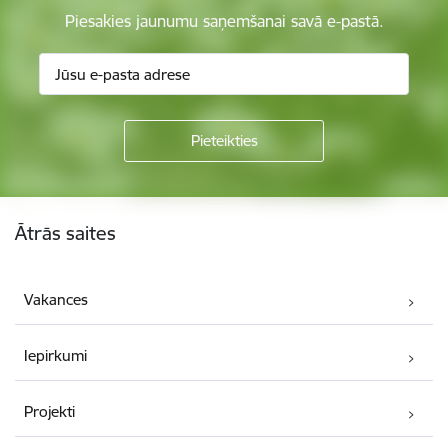
Piesakies jaunumu saņemšanai savā e-pastā.
Kājene
Ātrās saites
Vakances
Iepirkumi
Projekti