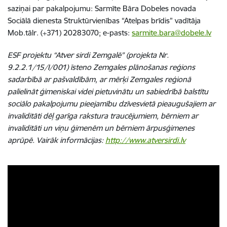
saziņai par pakalpojumu: Sarmīte Bāra Dobeles novada
Sociālā dienesta Struktūrvienības “Atelpas brīdis” vadītāja
Mob.tālr. (+371) 20283070; e-pasts:
sarmite.bara@dobele.lv
ESF projektu “Atver sirdi Zemgalē” (projekta Nr.
9.2.2.1/15/I/001) īsteno Zemgales plānošanas reģions
sadarbībā ar pašvaldībām, ar mērķi Zemgales reģionā
palielināt ģimeniskai videi pietuvinātu un sabiedrībā balstītu
sociālo pakalpojumu pieejamību dzīvesvietā pieaugušajiem ar
invaliditāti dēļ garīga rakstura traucējumiem, bērniem ar
invaliditāti un viņu ģimenēm un bērniem ārpusģimenes
aprūpē. Vairāk informācijas:
http://www.atversirdi.lv