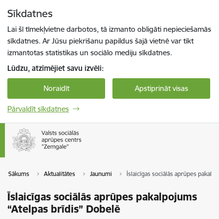
Pāriet uz lapas saturu
Sīkdatnes
Spied
lai meklētu
Enter
Lai šī tīmekļvietne darbotos, tā izmanto obligāti nepieciešamās
sīkdatnes. Ar Jūsu piekrišanu papildus šajā vietnē var tikt
izmantotas statistikas un sociālo mediju sīkdatnes.
Lūdzu, atzīmējiet savu izvēli:
Noraidīt
Apstiprināt visas
Pārvaldīt sīkdatnes
Sākums
Aktualitātes
Jaunumi
Īslaicīgas sociālās aprūpes pakalp
Īslaicīgas sociālās aprūpes pakalpojums
“Atelpas brīdis” Dobelē