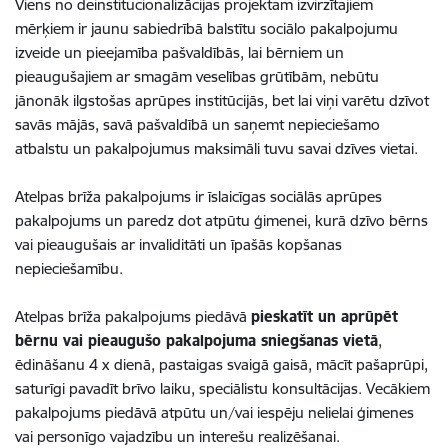
Viens no deinstitucionalizācijas projektam izvirzītajiem
mērķiem ir jaunu sabiedrībā balstītu sociālo pakalpojumu
izveide un pieejamība pašvaldībās, lai bērniem un
pieaugušajiem ar smagām veselības grūtībām, nebūtu
jānonāk ilgstošas aprūpes institūcijās, bet lai viņi varētu dzīvot
savās mājās, savā pašvaldībā un saņemt nepieciešamo
atbalstu un pakalpojumus maksimāli tuvu savai dzīves vietai.
Atelpas brīža pakalpojums ir īslaicīgas sociālās aprūpes
pakalpojums un paredz dot atpūtu ģimenei, kurā dzīvo bērns
vai pieaugušais ar invaliditāti un īpašās kopšanas
nepieciešamību.
Atelpas brīža pakalpojums piedāvā
pieskatīt un aprūpēt
bērnu vai pieaugušo pakalpojuma sniegšanas vietā
,
ēdināšanu 4 x dienā, pastaigas svaigā gaisā, mācīt pašaprūpi,
saturīgi pavadīt brīvo laiku, speciālistu konsultācijas. Vecākiem
pakalpojums piedāvā atpūtu un/vai iespēju nelielai ģimenes
vai personīgo vajadzību un interešu realizēšanai.