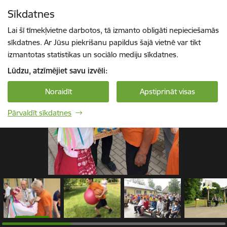
Pāriet uz lapas saturu
Sīkdatnes
1 / 12
Spied
lai meklētu
Enter
Lai šī tīmekļvietne darbotos, tā izmanto obligāti nepieciešamās
sīkdatnes. Ar Jūsu piekrišanu papildus šajā vietnē var tikt
izmantotas statistikas un sociālo mediju sīkdatnes.
Lūdzu, atzīmējiet savu izvēli:
Noraidīt
Apstiprināt visas
Pārvaldīt sīkdatnes