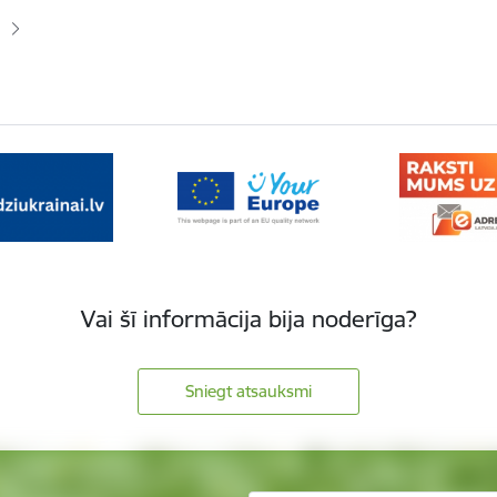
lapa
Vai šī informācija bija noderīga?
Sniegt atsauksmi