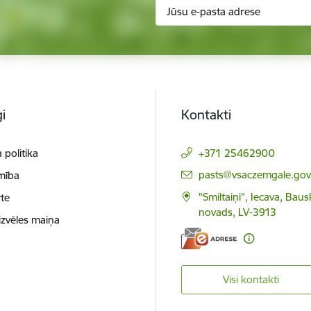
i
Kontakti
 politika
+371 25462900
E-pasts:
pasts@vsaczemgale.gov.
mība
"Smiltaiņi", Iecava, Bau
te
novads, LV-3913
izvēles maiņa
Visi kontakti