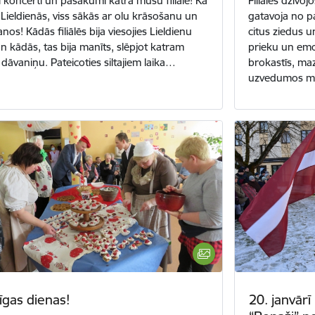
 koncerti un pasākumi katrā mūsu filiāle! Kā
Filiālēs dzīvoj
 Lieldienās, viss sākās ar olu krāsošanu un
gatavoja no pa
os! Kādās filiālēs bija viesojies Lieldienu
citus ziedus u
un kādās, tas bija manīts, slēpjot katram
prieku un emo
 dāvaniņu. Pateicoties siltajiem laika…
brokastīs, maz
uzvedumos 
īgas dienas!
20. janvārī