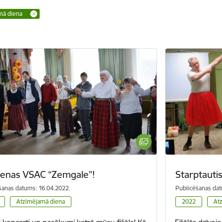
mā diena
dienas VSAC “Zemgale”!
Starptautis
šanas datums: 16.04.2022.
Publicēšanas dat
Atzīmējamā diena
2022
At