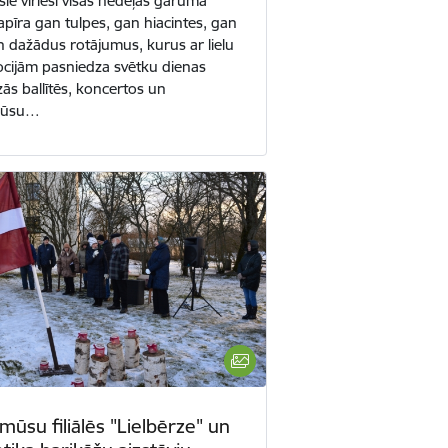
ošie vīrieši visas nedēļas garumā
pīra gan tulpes, gan hiacintes, gan
n dažādus rotājumus, kurus ar lielu
cijām pasniedza svētku dienas
ās ballītēs, koncertos un
mūsu…
 mūsu filiālēs "Lielbērze" un