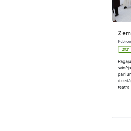
Ziem
Publicē
2021
Pagāju
svinēj
pāri u
dziedā
teātra
Lapošan