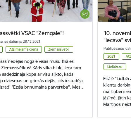
assvētki VSAC "Zemgale"!
10. novembr
"Iecava" sv
šanas datums: 28.12.2021.
Publicēšanas dat
Atzīmējamā diena
Ziemassvētki
2021
Atz
šās nedēļas nogalē visas mūsu filiāles
Lielbērze
a Ziemassvētkus! Kāds vilka bluķi, leca tam
n sadedzināja kopā ar visu slikto, kāds
Filiālē "Lielb
ja dziesmas un griezās dejās, cits iestudēja
klientu darbiņ
 izrādi "Ezīša brīnumainā pārvērtība". Mēs…
mārtiņbērniem
jāzīmē, jātin k
Mārtiņos neiz
a