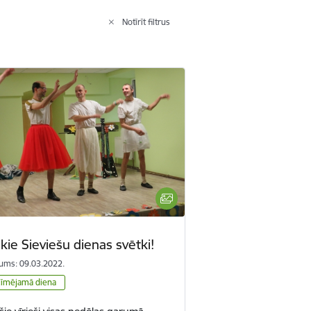
Notīrīt filtrus
kie Sieviešu dienas svētki!
ums: 09.03.2022.
zīmējamā diena