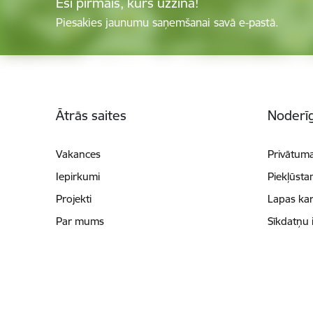
Esi pirmais, kurš uzzina!
Piesakies jaunumu saņemšanai savā e-pastā.
Kājene
Ātrās saites
Noderīg
Vakances
Privātuma
Iepirkumi
Piekļūsta
Projekti
Lapas kar
Par mums
Sīkdatņu 