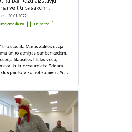
tika barikāžu aizstāvju
nai veltīti pasākumi.
ums: 20.01.2022.
zīmējamā diena
Lielbērze
” tika stāstīta Māras Zālītes dzeja
ījumā un to atmiņas par barikādēm.
espēja klausīties filiāles viesa,
bnieka, kultūrvēsturnieka Edgara
stus par to laiku notikumiem. Ar…