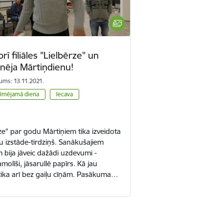
ī filiāles "Lielbērze" un
inēja Mārtiņdienu!
ums: 13.11.2021.
īmējamā diena
Iecava
ērze" par godu Mārtiņiem tika izveidota
u izstāde-tirdziņš. Sanākušajiem
 bija jāveic dažādi uzdevumi -
amolīši, jāsarullē papīrs. Kā jau
tika arī bez gaiļu cīņām. Pasākuma…