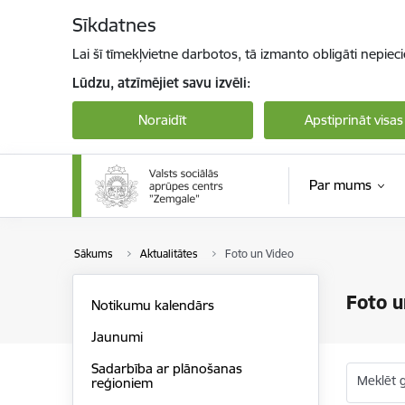
Pāriet uz lapas saturu
Sīkdatnes
Lai šī tīmekļvietne darbotos, tā izmanto obligāti nepiec
Lūdzu, atzīmējiet savu izvēli:
Noraidīt
Apstiprināt visas
Par mums
Sākums
Aktualitātes
Foto un Video
Foto u
Notikumu kalendārs
Jaunumi
Sadarbība ar plānošanas
Meklēt g
reģioniem