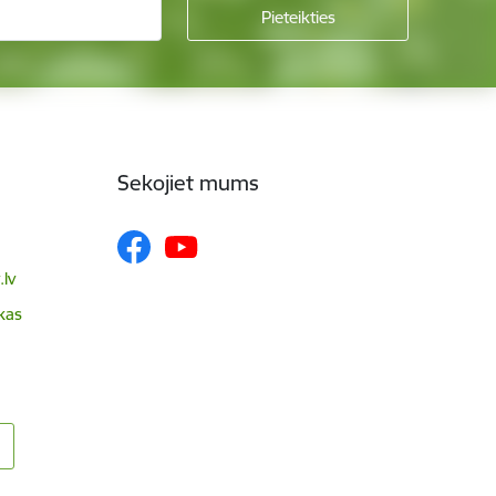
Sekojiet mums
lv
skas