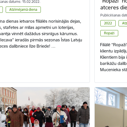
“Ropaži” no
šanas datums: 15.02.2022.
atceres die
Atzīmējamā diena
Publicēšanas dat
na dienas ietvaros filiālēs norisinājās dejas,
2022
At
, stafetes ar mīlas apmetni un loterijas,
Ropaži
varēja vinnēt dažādus sirsnīgus kārumus.
ē “Iecava” ieradās pirmās sezonas Īstas Latvju
Filiālē “Ropaži
eces dalībniece Ilze Briede! …
klientu izpild
Klientiem bija i
barikāžu dalī
Mucenieka stā