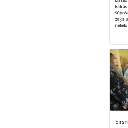
Dažādi
katrās
šūpošan
zaķis 
nelielu
Sirsn