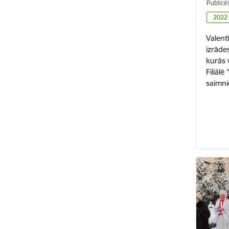
Publicē
2022
Valentī
izrādes
kurās 
Filiāl
saimni