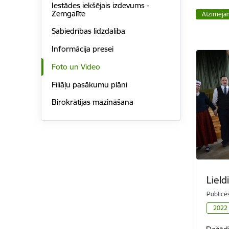
Iestādes iekšējais izdevums -
Zemgalīte
Atzīmēja
Sabiedrības līdzdalība
Informācija presei
Foto un Video
Filiāļu pasākumu plāni
Birokrātijas mazināšana
Liel
Publicē
2022