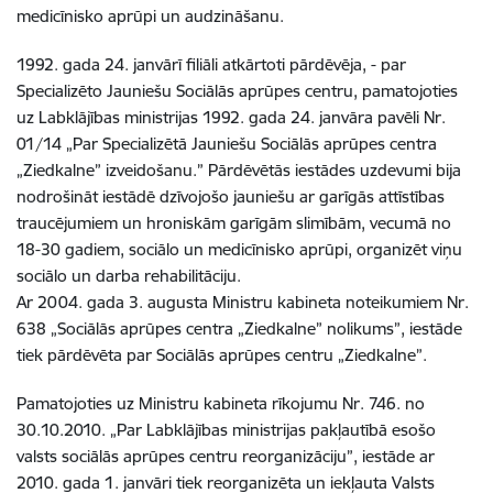
medicīnisko aprūpi un audzināšanu.
1992. gada 24. janvārī filiāli atkārtoti pārdēvēja, - par
Specializēto Jauniešu Sociālās aprūpes centru, pamatojoties
uz Labklājības ministrijas 1992. gada 24. janvāra pavēli Nr.
01/14 „Par Specializētā Jauniešu Sociālās aprūpes centra
„Ziedkalne” izveidošanu.” Pārdēvētās iestādes uzdevumi bija
nodrošināt iestādē dzīvojošo jauniešu ar garīgās attīstības
traucējumiem un hroniskām garīgām slimībām, vecumā no
18-30 gadiem, sociālo un medicīnisko aprūpi, organizēt viņu
sociālo un darba rehabilitāciju.
Ar 2004. gada 3. augusta Ministru kabineta noteikumiem Nr.
638 „Sociālās aprūpes centra „Ziedkalne” nolikums”, iestāde
tiek pārdēvēta par Sociālās aprūpes centru „Ziedkalne”.
Pamatojoties uz Ministru kabineta rīkojumu Nr. 746. no
30.10.2010. „Par Labklājības ministrijas pakļautībā esošo
valsts sociālās aprūpes centru reorganizāciju”, iestāde ar
2010. gada 1. janvāri tiek reorganizēta un iekļauta Valsts