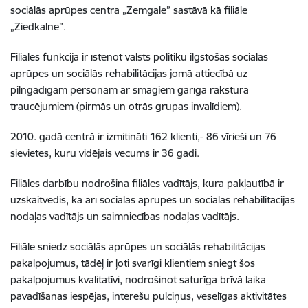
sociālās aprūpes centra „Zemgale” sastāvā kā filiāle
„Ziedkalne”.
Filiāles funkcija ir īstenot valsts politiku ilgstošas sociālās
aprūpes un sociālās rehabilitācijas jomā attiecībā uz
pilngadīgām personām ar smagiem garīga rakstura
traucējumiem (pirmās un otrās grupas invalīdiem).
2010. gadā centrā ir izmitināti 162 klienti,- 86 vīrieši un 76
sievietes, kuru vidējais vecums ir 36 gadi.
Filiāles darbību nodrošina filiāles vadītājs, kura pakļautībā ir
uzskaitvedis, kā arī sociālās aprūpes un sociālās rehabilitācijas
nodaļas vadītājs un saimniecības nodaļas vadītājs.
Filiāle sniedz sociālās aprūpes un sociālās rehabilitācijas
pakalpojumus, tādēļ ir ļoti svarīgi klientiem sniegt šos
pakalpojumus kvalitatīvi, nodrošinot saturīga brīvā laika
pavadīšanas iespējas, interešu pulciņus, veselīgas aktivitātes