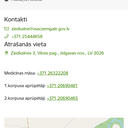
Kontakti
E-pasts:
ziedkalne@vsaczemgale.gov.lv
+371 25444658
Atrašanās vieta
Ziedkalnes 3, Vilces pag., Jelgavas nov., LV-3026
Medicīnas māsa:
+371 26322208
1.korpusa aprūpētāji:
+371 20690461
2.korpusa aprūpētāji:
+371 20690465