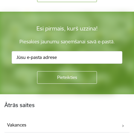
Esi pirmais, kurš uzzina!
Piesakies jaunumu saņemšanai savā e-pastā.
Kājene
Ātrās saites
Vakances