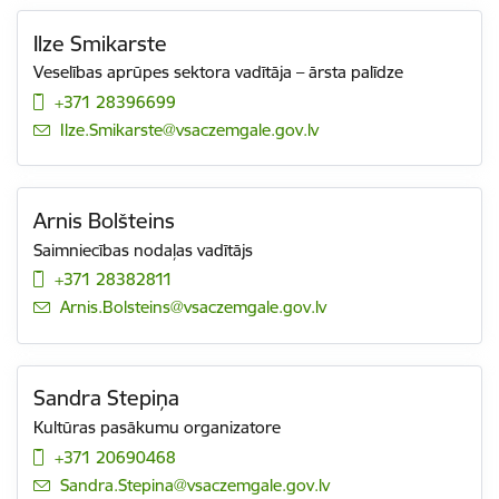
Ilze Smikarste
Veselības aprūpes sektora vadītāja – ārsta palīdze
+371 28396699
E-pasts:
Ilze.Smikarste@vsaczemgale.gov.lv
Arnis Bolšteins
Saimniecības nodaļas vadītājs
+371 28382811
E-pasts:
Arnis.Bolsteins@vsaczemgale.gov.lv
Sandra Stepiņa
Kultūras pasākumu organizatore
+371 20690468
E-pasts:
Sandra.Stepina@vsaczemgale.gov.lv