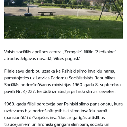
Valsts sociālās aprūpes centra „Zemgale” filiāle “Ziedkalne”
atrodas Jelgavas novadā, Vilces pagastā.
Filiāle savu darbību uzsāka kā Psihiski slimo invalīdu nams,
pamatojoties uz Latvijas Padomju Sociālistiskās Republikas
Sociālās nodrošināšanas ministrijas 1960. gada 8. septembra
pavēli Nr. 4/227. Iestādē izmitināja psihiski slimas sievietes.
1963. gadā filiāli pārdēvēja par Psihiski slimo pansionātu, kura
uzdevums bija nodrošināt psihiski slimo invalīdu namā
(pansionātā) dzīvojošos invalīdus ar garīgās attīstības
traucējumiem un hroniski garīgām slimībām, sociālo un