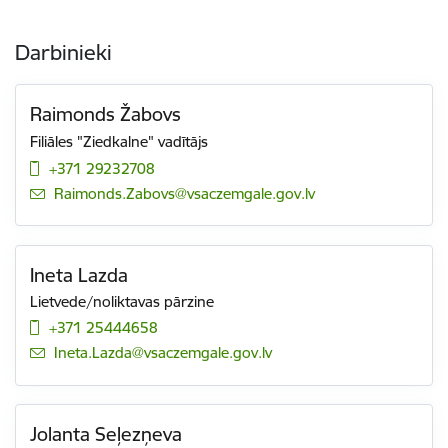
Darbinieki
Raimonds Žabovs
Filiāles "Ziedkalne" vadītājs
+371 29232708
E-pasts:
Raimonds.Zabovs@vsaczemgale.gov.lv
Ineta Lazda
Lietvede/noliktavas pārzine
+371 25444658
E-pasts:
Ineta.Lazda@vsaczemgale.gov.lv
Jolanta Seļezņeva