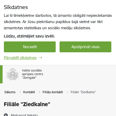
Pāriet uz lapas saturu
Sīkdatnes
Spied
lai meklētu
Enter
Lai šī tīmekļvietne darbotos, tā izmanto obligāti nepieciešamās
sīkdatnes. Ar Jūsu piekrišanu papildus šajā vietnē var tikt
izmantotas statistikas un sociālo mediju sīkdatnes.
Lūdzu, atzīmējiet savu izvēli:
Noraidīt
Apstiprināt visas
Pārvaldīt sīkdatnes
Sākums
Kontakti
Filiāļu kontakti
Filiāle "Ziedkalne"
Filiāle "Ziedkalne"
Atskaņot tekstu