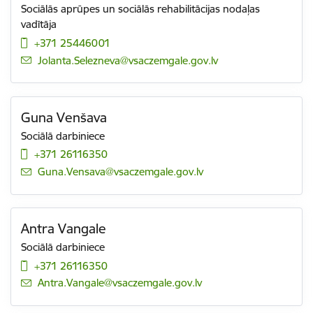
Sociālās aprūpes un sociālās rehabilitācijas nodaļas
vadītāja
+371 25446001
E-pasts:
Jolanta.Selezneva@vsaczemgale.gov.lv
Guna Venšava
Sociālā darbiniece
+371 26116350
E-pasts:
Guna.Vensava@vsaczemgale.gov.lv
Antra Vangale
Sociālā darbiniece
+371 26116350
E-pasts:
Antra.Vangale@vsaczemgale.gov.lv