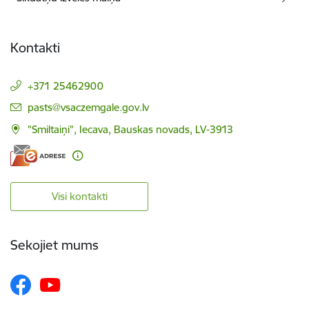
Kontakti
+371 25462900
E-pasts:
pasts@vsaczemgale.gov.lv
"Smiltaiņi", Iecava, Bauskas novads, LV-3913
Visi kontakti
Sekojiet mums