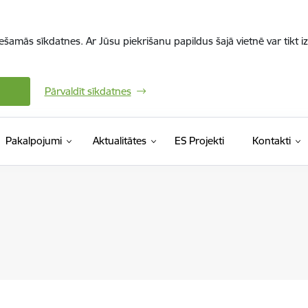
iešamās sīkdatnes. Ar Jūsu piekrišanu papildus šajā vietnē var tikt i
Pārvaldīt sīkdatnes
Pakalpojumi
Aktualitātes
ES Projekti
Kontakti