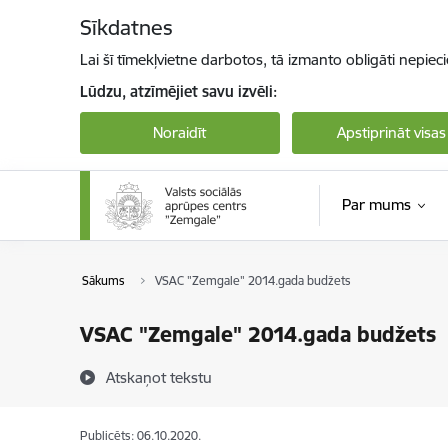
Pāriet uz lapas saturu
Sīkdatnes
Lai šī tīmekļvietne darbotos, tā izmanto obligāti nepiec
Lūdzu, atzīmējiet savu izvēli:
Noraidīt
Apstiprināt visas
Par mums
Sākums
VSAC "Zemgale" 2014.gada budžets
VSAC "Zemgale" 2014.gada budžets
Atskaņot tekstu
Publicēts: 06.10.2020.