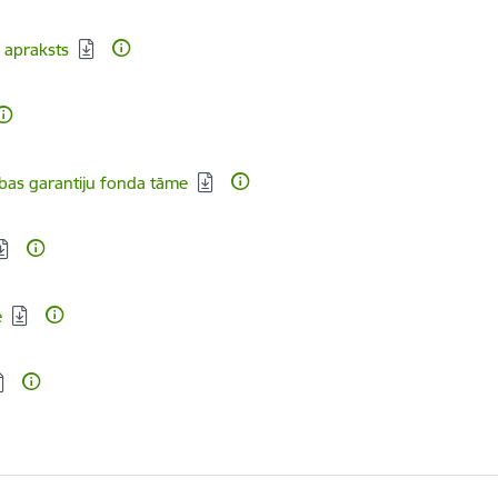
 apraksts
bas garantiju fonda tāme
e