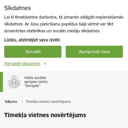
Pāriet uz lapas saturu
Sīkdatnes
Spied
lai meklētu
Enter
Lai šī tīmekļvietne darbotos, tā izmanto obligāti nepieciešamās
sīkdatnes. Ar Jūsu piekrišanu papildus šajā vietnē var tikt
izmantotas statistikas un sociālo mediju sīkdatnes.
Lūdzu, atzīmējiet savu izvēli:
Noraidīt
Apstiprināt visas
Pārvaldīt sīkdatnes
Sākums
Tīmekļa vietnes novērtējums
Tīmekļa vietnes novērtējums