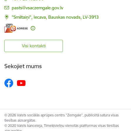
E-pasts:
pasts@vsaczemgale.gov.lv
"Smiltaiņi", Iecava, Bauskas novads, LV-3913
Visi kontakti
Sekojiet mums
© 2026 Valsts sociālās aprūpes centrs “Zemgale”, publicētā satura visas
tiesības aizsargātas.
© 2020 Valsts kanceleja, Tīmekļvietņu vienotās platformas visas tiesības
aizsargātas.