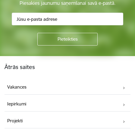
Piesakies jaunumu saņemšanai savā e-pastā.
Kājene
Ātrās saites
Vakances
Iepirkumi
Projekti