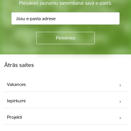
Piesakies jaunumu saņemšanai savā e-pastā.
Kājene
Ātrās saites
Vakances
Iepirkumi
Projekti