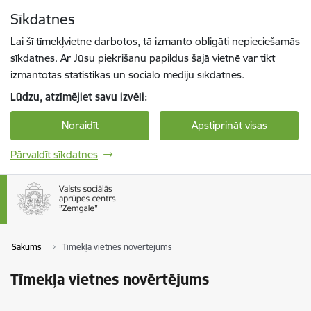
Pāriet uz lapas saturu
Sīkdatnes
Spied
lai meklētu
Enter
Lai šī tīmekļvietne darbotos, tā izmanto obligāti nepieciešamās
sīkdatnes. Ar Jūsu piekrišanu papildus šajā vietnē var tikt
izmantotas statistikas un sociālo mediju sīkdatnes.
Lūdzu, atzīmējiet savu izvēli:
Noraidīt
Apstiprināt visas
Pārvaldīt sīkdatnes
Sākums
Tīmekļa vietnes novērtējums
Tīmekļa vietnes novērtējums