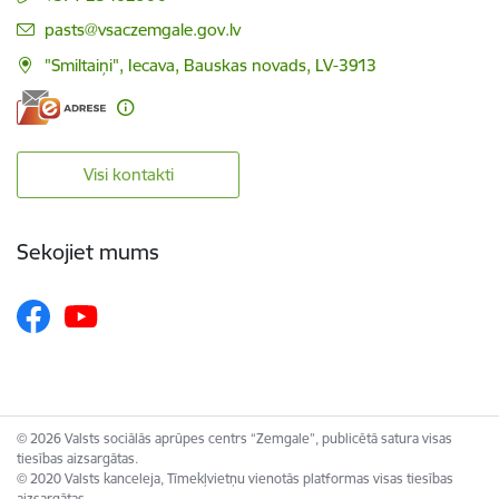
E-pasts:
pasts@vsaczemgale.gov.lv
"Smiltaiņi", Iecava, Bauskas novads, LV-3913
Visi kontakti
Sekojiet mums
© 2026 Valsts sociālās aprūpes centrs “Zemgale”, publicētā satura visas
tiesības aizsargātas.
© 2020 Valsts kanceleja, Tīmekļvietņu vienotās platformas visas tiesības
aizsargātas.