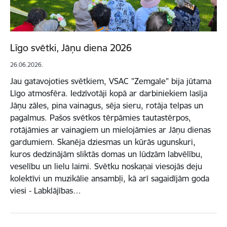
Līgo svētki, Jāņu diena 2026
26.06.2026.
Jau gatavojoties svētkiem, VSAC "Zemgale" bija jūtama
Līgo atmosfēra. Iedzīvotāji kopā ar darbiniekiem lasīja
Jāņu zāles, pina vainagus, sēja sieru, rotāja telpas un
pagalmus. Pašos svētkos tērpāmies tautastērpos,
rotājāmies ar vainagiem un mielojāmies ar Jāņu dienas
gardumiem. Skanēja dziesmas un kūrās ugunskuri,
kuros dedzinājām sliktās domas un lūdzām labvēlību,
veselību un lielu laimi. Svētku noskaņai viesojās deju
kolektīvi un muzikālie ansambļi, kā arī sagaidījām goda
viesi - Labklājības…