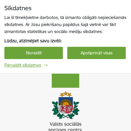
Pāriet uz lapas saturu
Sīkdatnes
Spied
lai meklētu
Enter
Lai šī tīmekļvietne darbotos, tā izmanto obligāti nepieciešamās
sīkdatnes. Ar Jūsu piekrišanu papildus šajā vietnē var tikt
izmantotas statistikas un sociālo mediju sīkdatnes.
Lūdzu, atzīmējiet savu izvēli:
Noraidīt
Apstiprināt visas
Pārvaldīt sīkdatnes
Valsts sociālās aprūpes centrs “Zemgale”