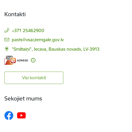
Kontakti
+371 25462900
E-pasts:
pasts@vsaczemgale.gov.lv
"Smiltaiņi", Iecava, Bauskas novads, LV-3913
Visi kontakti
Sekojiet mums