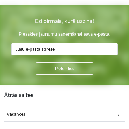
Esi pirmais, kurš uzzina!
Piesakies jaunumu saņemšanai savā e-pastā.
Kājene
Ātrās saites
Vakances