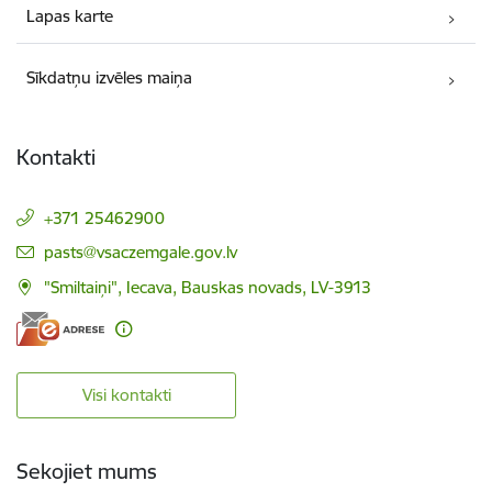
Lapas karte
Sīkdatņu izvēles maiņa
Kontakti
+371 25462900
E-pasts:
pasts@vsaczemgale.gov.lv
"Smiltaiņi", Iecava, Bauskas novads, LV-3913
Visi kontakti
Sekojiet mums