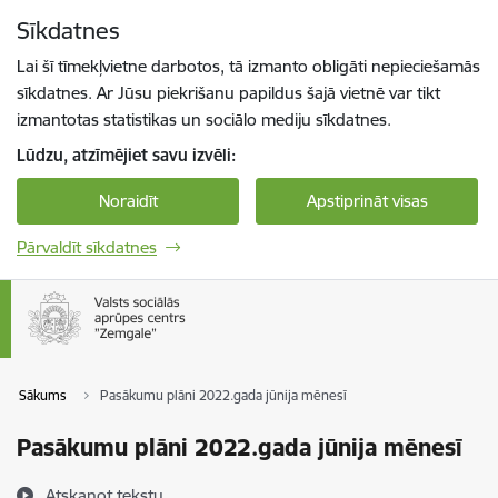
Pāriet uz lapas saturu
Sīkdatnes
Spied
lai meklētu
Enter
Lai šī tīmekļvietne darbotos, tā izmanto obligāti nepieciešamās
sīkdatnes. Ar Jūsu piekrišanu papildus šajā vietnē var tikt
izmantotas statistikas un sociālo mediju sīkdatnes.
Lūdzu, atzīmējiet savu izvēli:
Noraidīt
Apstiprināt visas
Pārvaldīt sīkdatnes
Sākums
Pasākumu plāni 2022.gada jūnija mēnesī
Pasākumu plāni 2022.gada jūnija mēnesī
Atskaņot tekstu