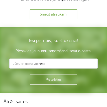
Sniegt atsauksmi
Esi pirmais, kurš uzzina!
Piesakies jaunumu saņemšanai savā e-pastā.
Kājene
Ātrās saites