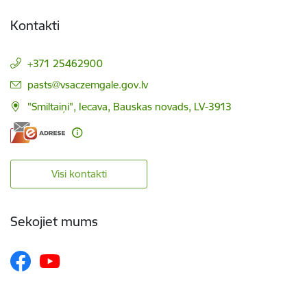
Kontakti
+371 25462900
E-pasts:
pasts@vsaczemgale.gov.lv
"Smiltaiņi", Iecava, Bauskas novads, LV-3913
Visi kontakti
Sekojiet mums