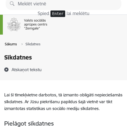
Pāriet uz lapas saturu
Spied
lai meklētu
Enter
Sākums
Sīkdatnes
Sīkdatnes
Atskaņot tekstu
Lai šī tīmekļvietne darbotos, tā izmanto obligāti nepieciešamās
sīkdatnes. Ar Jūsu piekrišanu papildus šajā vietnē var tikt
izmantotas statistikas un sociālo mediju sīkdatnes.
Pielāgot sīkdatnes