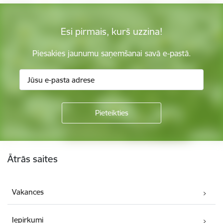
Esi pirmais, kurš uzzina!
Piesakies jaunumu saņemšanai savā e-pastā.
Kājene
Ātrās saites
Vakances
Iepirkumi