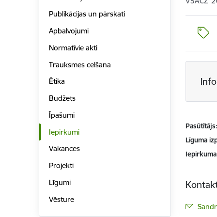
VSACZ 2
Publikācijas un pārskati
Apbalvojumi
Normatīvie akti
Trauksmes celšana
Inf
Ētika
Budžets
Īpašumi
Pasūtītājs
Iepirkumi
Līguma izp
Vakances
Iepirkuma
Projekti
Līgumi
Kontakt
Vēsture
E-pas
Sandr