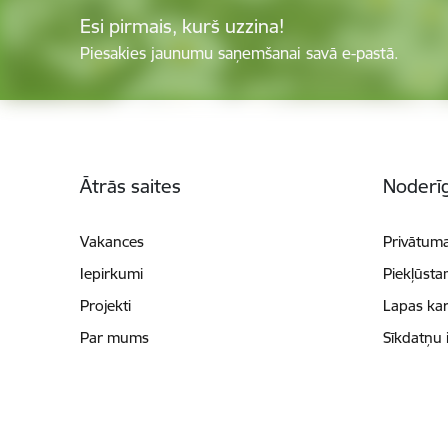
Esi pirmais, kurš uzzina!
Piesakies jaunumu saņemšanai savā e-pastā.
Kājene
Ātrās saites
Noderīg
Vakances
Privātuma
Iepirkumi
Piekļūsta
Projekti
Lapas kar
Par mums
Sīkdatņu 