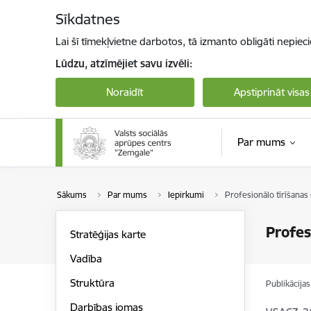
Pāriet uz lapas saturu
Sīkdatnes
Lai šī tīmekļvietne darbotos, tā izmanto obligāti nepiec
Lūdzu, atzīmējiet savu izvēli:
Noraidīt
Apstiprināt visas
Par mums
Sākums
Par mums
Iepirkumi
Profesionālo tīrīšanas
Profes
Stratēģijas karte
Vadība
Struktūra
Publikācija
Darbības jomas