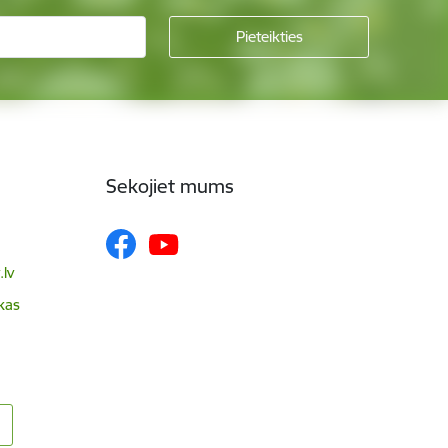
Sekojiet mums
lv
skas