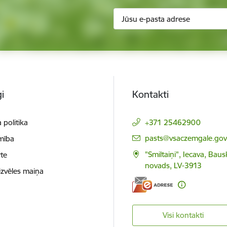
i
Kontakti
 politika
+371 25462900
E-pasts:
pasts@vsaczemgale.gov.
mība
"Smiltaiņi", Iecava, Bau
te
novads, LV-3913
izvēles maiņa
Visi kontakti