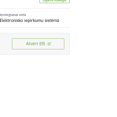
Līgums noslēgts
Iesniegšanas vieta
Elektronisko iepirkumu sistēmā
Atvērt EIS