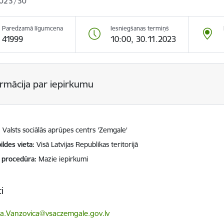
023/30
Paredzamā līgumcena
Iesniegšanas termiņš
41999
10:00, 30.11.2023
ormācija par iepirkumu
Valsts sociālās aprūpes centrs 'Zemgale'
ildes vieta
Visā Latvijas Republikas teritorijā
 procedūra
Mazie iepirkumi
i
ts:
a.Vanzovica@vsaczemgale.gov.lv