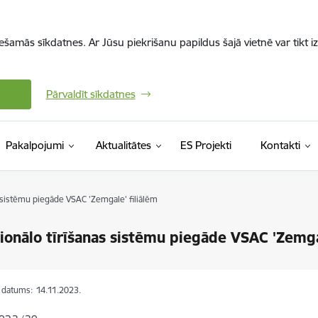
iešamās sīkdatnes. Ar Jūsu piekrišanu papildus šajā vietnē var tikt i
Pārvaldīt sīkdatnes
Pakalpojumi
Aktualitātes
ES Projekti
Kontakti
 sistēmu piegāde VSAC 'Zemgale' filiālēm
ionālo tīrīšanas sistēmu piegāde VSAC 'Zemga
s datums:
14.11.2023.