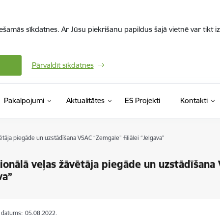
iešamās sīkdatnes. Ar Jūsu piekrišanu papildus šajā vietnē var tikt i
Pārvaldīt sīkdatnes
Pakalpojumi
Aktualitātes
ES Projekti
Kontakti
ētāja piegāde un uzstādīšana VSAC “Zemgale” filiālei “Jelgava”
ionālā veļas žāvētāja piegāde un uzstādīšana 
va”
s datums:
05.08.2022.