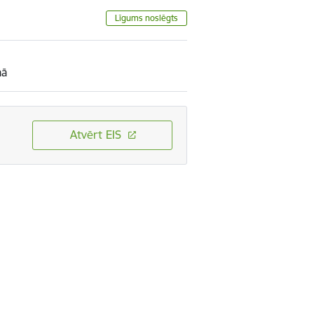
Līgums noslēgts
mā
Atvērt EIS