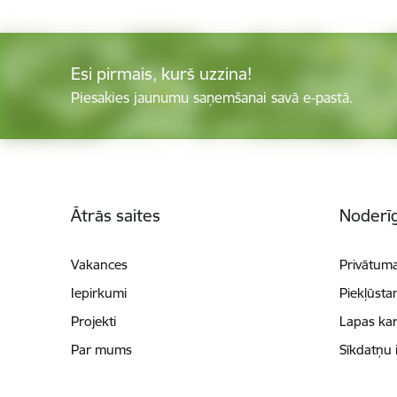
Esi pirmais, kurš uzzina!
Piesakies jaunumu saņemšanai savā e-pastā.
Kājene
Ātrās saites
Noderīg
Vakances
Privātuma
Iepirkumi
Piekļūsta
Projekti
Lapas kar
Par mums
Sīkdatņu 