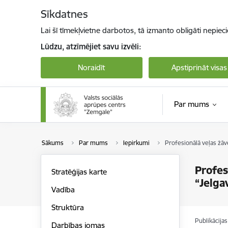
Pāriet uz lapas saturu
Sīkdatnes
Lai šī tīmekļvietne darbotos, tā izmanto obligāti nepiec
Lūdzu, atzīmējiet savu izvēli:
Noraidīt
Apstiprināt visas
Par mums
Sākums
Par mums
Iepirkumi
Profesionālā veļas žāv
Profes
Stratēģijas karte
“Jelga
Vadība
Struktūra
Publikācija
Darbības jomas