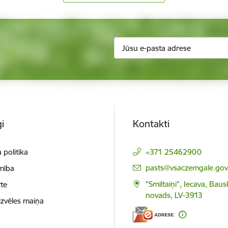
i
Kontakti
 politika
+371 25462900
E-pasts:
pasts@vsaczemgale.gov.
mība
"Smiltaiņi", Iecava, Bau
te
novads, LV-3913
izvēles maiņa