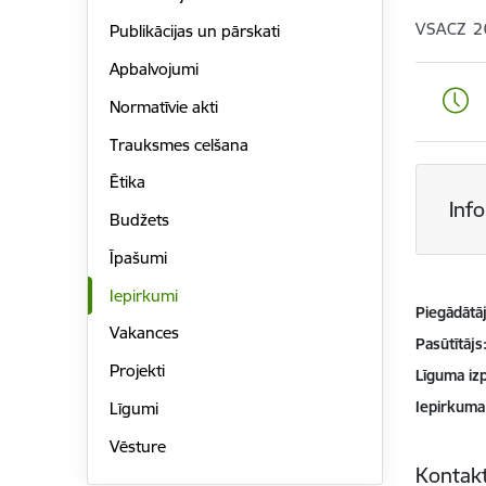
VSACZ 2
Publikācijas un pārskati
Apbalvojumi
Normatīvie akti
Trauksmes celšana
Ētika
Inf
Budžets
Īpašumi
Iepirkumi
Piegādātājs
Vakances
Pasūtītājs
Projekti
Līguma izp
Iepirkuma
Līgumi
Vēsture
Kontakt