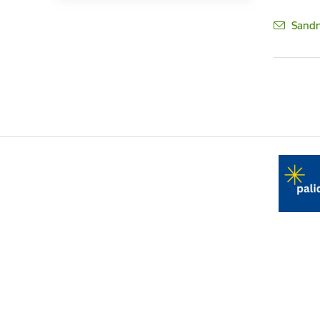
E-pas
Sandr