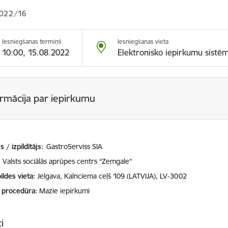
022/16
Iesniegšanas termiņš
Iesniegšanas vieta
10:00, 15.08.2022
Elektronisko iepirkumu sistē
ormācija par iepirkumu
 / izpildītājs:
GastroServiss SIA
Valsts sociālās aprūpes centrs “Zemgale”
ildes vieta
Jelgava, Kalnciema ceļš 109 (LATVIJA), LV-3002
 procedūra
Mazie iepirkumi
i