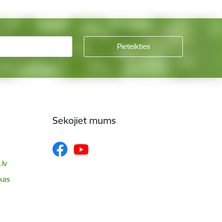
Sekojiet mums
lv
skas