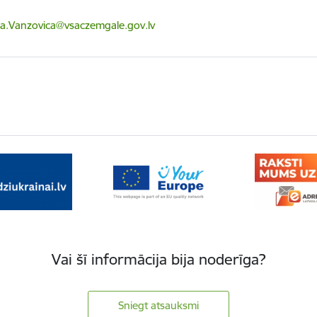
ts:
a.Vanzovica@vsaczemgale.gov.lv
Vai šī informācija bija noderīga?
Sniegt atsauksmi