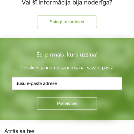
Vai šī informācija bija noderīga?
Sniegt atsauksmi
Esi pirmais, kurš uzzina!
Piesakies jaunumu saņemšanai savā e-pastā.
Kājene
Ātrās saites