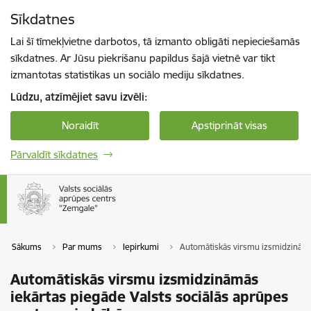
Pāriet uz lapas saturu
Sīkdatnes
Spied
lai meklētu
Enter
Lai šī tīmekļvietne darbotos, tā izmanto obligāti nepieciešamās
sīkdatnes. Ar Jūsu piekrišanu papildus šajā vietnē var tikt
izmantotas statistikas un sociālo mediju sīkdatnes.
Lūdzu, atzīmējiet savu izvēli:
Noraidīt
Apstiprināt visas
Pārvaldīt sīkdatnes
Sākums
Par mums
Iepirkumi
Automātiskās virsmu izsmidzināmās
Automātiskās virsmu izsmidzināmās
iekārtas piegāde Valsts sociālās aprūpes