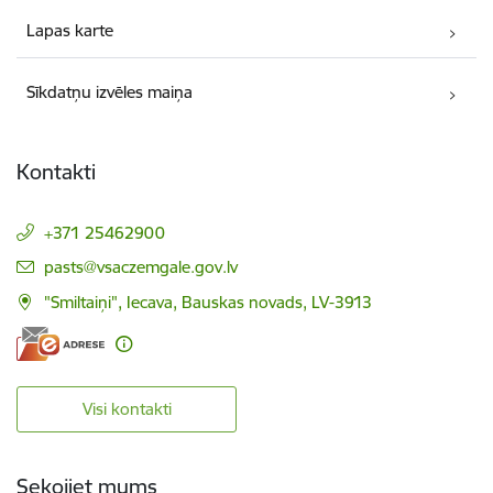
Lapas karte
Sīkdatņu izvēles maiņa
Kontakti
+371 25462900
E-pasts:
pasts@vsaczemgale.gov.lv
"Smiltaiņi", Iecava, Bauskas novads, LV-3913
Visi kontakti
Sekojiet mums