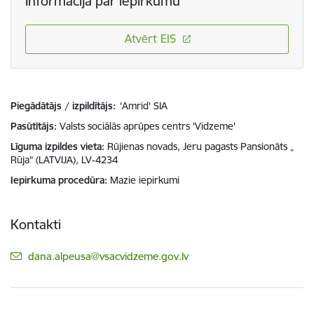
Informācija par iepirkumu
Atvērt EIS
Piegādātājs / izpildītājs:
'Amrid' SIA
Pasūtītājs
Valsts sociālās aprūpes centrs 'Vidzeme'
Līguma izpildes vieta
Rūjienas novads, Jeru pagasts Pansionāts „
Rūja” (LATVIJA), LV-4234
Iepirkuma procedūra
Mazie iepirkumi
Kontakti
E-pasts:
dana.alpeusa@vsacvidzeme.gov.lv