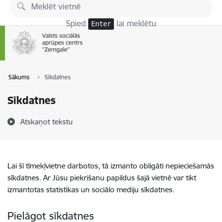
Pāriet uz lapas saturu
Spied
lai meklētu
Enter
Sākums
Sīkdatnes
Sīkdatnes
Atskaņot tekstu
Lai šī tīmekļvietne darbotos, tā izmanto obligāti nepieciešamās
sīkdatnes. Ar Jūsu piekrišanu papildus šajā vietnē var tikt
izmantotas statistikas un sociālo mediju sīkdatnes.
Pielāgot sīkdatnes