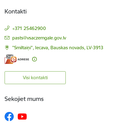
Kontakti
+371 25462900
E-pasts:
pasts@vsaczemgale.gov.lv
"Smiltaiņi", Iecava, Bauskas novads, LV-3913
Visi kontakti
Sekojiet mums