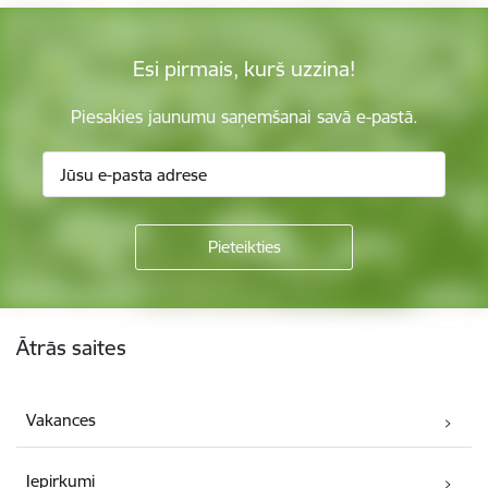
Esi pirmais, kurš uzzina!
Piesakies jaunumu saņemšanai savā e-pastā.
Kājene
Ātrās saites
Vakances
Iepirkumi