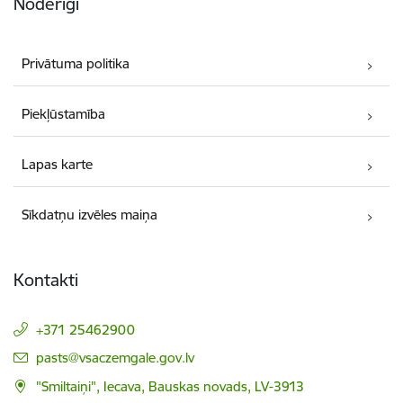
Noderīgi
Privātuma politika
Piekļūstamība
Lapas karte
Sīkdatņu izvēles maiņa
Kontakti
+371 25462900
E-pasts:
pasts@vsaczemgale.gov.lv
"Smiltaiņi", Iecava, Bauskas novads, LV-3913