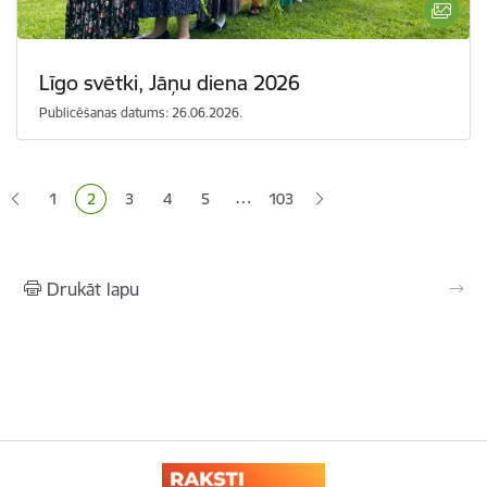
Līgo svētki, Jāņu diena 2026
Publicēšanas datums: 26.06.2026.
Lapošana
…
1
2
3
4
5
103
Lapa
Pašreizējā lapa
Lapa
Lapa
Lapa
Drukāt lapu