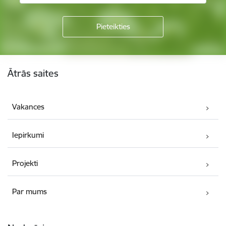
Kājene
Ātrās saites
Vakances
Iepirkumi
Projekti
Par mums