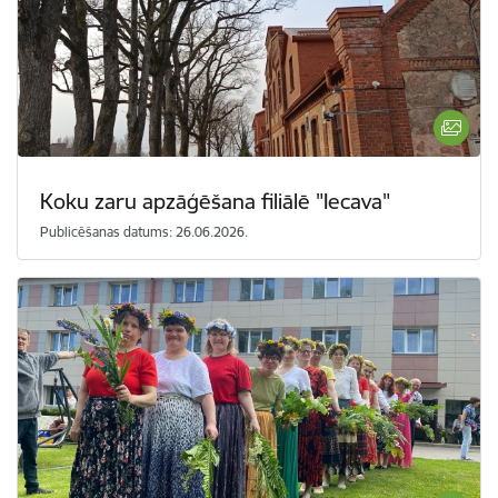
Koku zaru apzāģēšana filiālē "Iecava"
Publicēšanas datums: 26.06.2026.