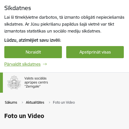
Pāriet uz lapas saturu
Sīkdatnes
Spied
lai meklētu
Enter
Lai šī tīmekļvietne darbotos, tā izmanto obligāti nepieciešamās
sīkdatnes. Ar Jūsu piekrišanu papildus šajā vietnē var tikt
izmantotas statistikas un sociālo mediju sīkdatnes.
Lūdzu, atzīmējiet savu izvēli:
Noraidīt
Apstiprināt visas
Pārvaldīt sīkdatnes
Sākums
Aktualitātes
Foto un Video
Foto un Video