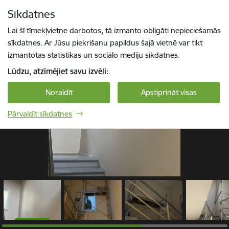
Pāriet uz lapas saturu
Sīkdatnes
1 / 6
Spied
lai meklētu
Enter
Lai šī tīmekļvietne darbotos, tā izmanto obligāti nepieciešamās
sīkdatnes. Ar Jūsu piekrišanu papildus šajā vietnē var tikt
izmantotas statistikas un sociālo mediju sīkdatnes.
Lūdzu, atzīmējiet savu izvēli:
Noraidīt
Apstiprināt visas
Pārvaldīt sīkdatnes