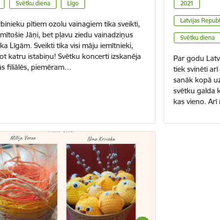
Svētku diena
Līgo
2021
Latvijas Repub
binieku pītiem ozolu vainagiem tika sveikti,
s mītošie Jāņi, bet pļavu ziedu vainadziņus
Svētku diena
ika Līgām. Sveikti tika visi māju iemītnieki,
jot katru istabiņu! Svētku koncerti izskanēja
Par godu Latvi
ās filiālēs, piemēram…
tiek svinēti a
sanāk kopā uz 
svētku galda 
kas vieno. Arī