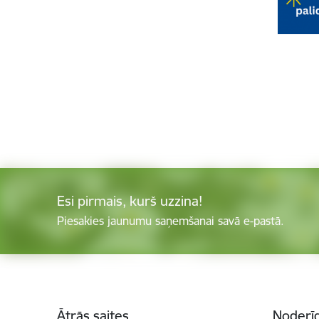
Esi pirmais, kurš uzzina!
Piesakies jaunumu saņemšanai savā e-pastā.
Kājene
Ātrās saites
Noderīg