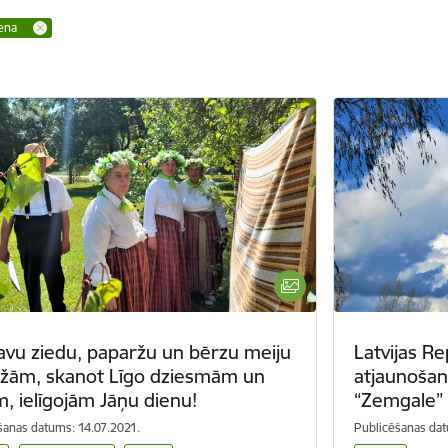
ena
ļavu ziedu, paparžu un bērzu meiju
Latvijas R
žām, skanot Līgo dziesmām un
atjaunošan
, ielīgojām Jāņu dienu!
“Zemgale”
šanas datums: 14.07.2021.
Publicēšanas dat