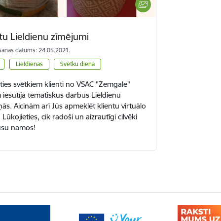
tu Lieldienu zīmējumi
šanas datums: 24.05.2021.
Lieldienas
Svētku diena
ties svētkiem klienti no VSAC "Zemgale"
ēm iesūtīja tematiskus darbus Lieldienu
ās. Aicinām arī Jūs apmeklēt klientu virtuālo
! Lūkojieties, cik radoši un aizrautīgi cilvēki
ūsu namos!