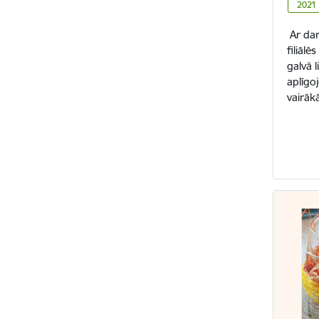
2021
Ar dar
filiālē
galvā l
aplīgo
vairāk