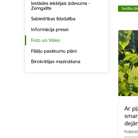
Iestādes iekšējais izdevums -
Zemgalīte
Svētku di
Sabiedrības līdzdalība
Informācija presei
Foto un Video
Filiāļu pasākumu plāni
Birokrātijas mazināšana
Ar p
smar
dejām
Publicē