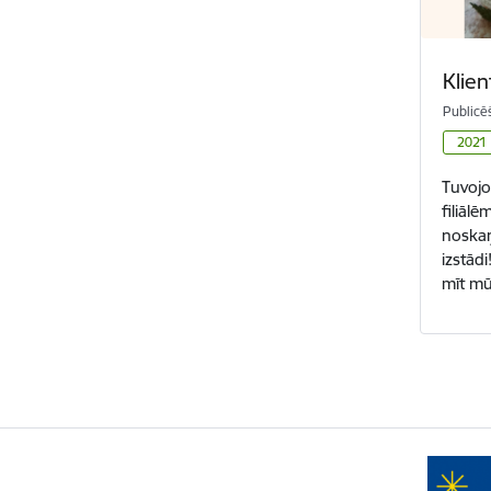
Klien
Publicē
2021
Tuvojo
filiāl
noskaņ
izstādi
mīt m