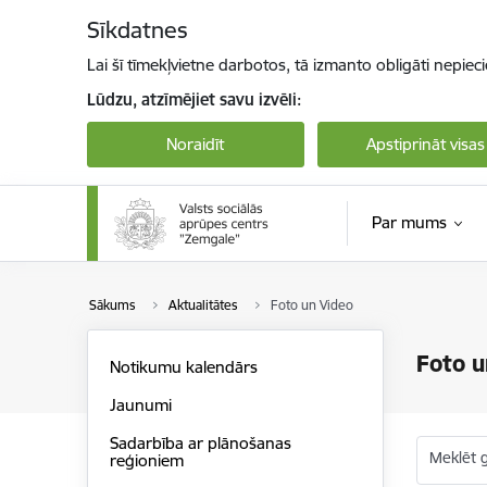
Pāriet uz lapas saturu
Sīkdatnes
Lai šī tīmekļvietne darbotos, tā izmanto obligāti nepiec
Lūdzu, atzīmējiet savu izvēli:
Noraidīt
Apstiprināt visas
Par mums
Sākums
Aktualitātes
Foto un Video
Foto u
Notikumu kalendārs
Jaunumi
Sadarbība ar plānošanas
Meklēt g
reģioniem