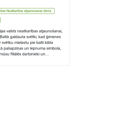
likas Neatkarības atjaunošanas diena
jas valsts neatkarības atjaunošanai,
rī Baltā galdauta svētki, kad ģimenes
svētku mielastu pie balti klāta
kā pašapziņas un lepnuma simbola,
 mūsu filiālēs darbinieki un…