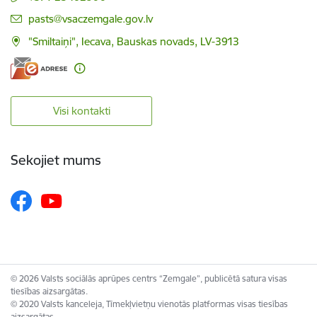
E-pasts:
pasts@vsaczemgale.gov.lv
"Smiltaiņi", Iecava, Bauskas novads, LV-3913
Visi kontakti
Sekojiet mums
© 2026 Valsts sociālās aprūpes centrs “Zemgale”, publicētā satura visas
tiesības aizsargātas.
© 2020 Valsts kanceleja, Tīmekļvietņu vienotās platformas visas tiesības
aizsargātas.