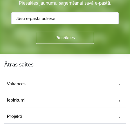
Piesakies jaunumu saņemšanai savā e-pastā.
Kājene
Ātrās saites
Vakances
Iepirkumi
Projekti