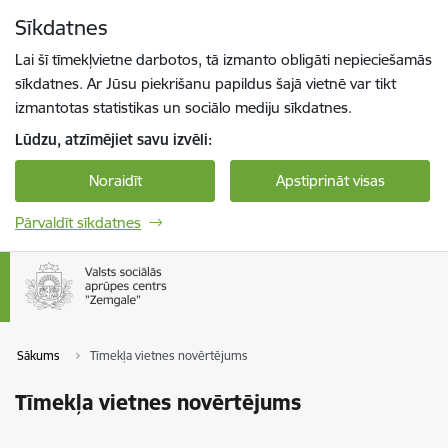
Pāriet uz lapas saturu
Sīkdatnes
Spied
lai meklētu
Enter
Lai šī tīmekļvietne darbotos, tā izmanto obligāti nepieciešamās
sīkdatnes. Ar Jūsu piekrišanu papildus šajā vietnē var tikt
izmantotas statistikas un sociālo mediju sīkdatnes.
Lūdzu, atzīmējiet savu izvēli:
Noraidīt
Apstiprināt visas
Pārvaldīt sīkdatnes
Sākums
Tīmekļa vietnes novērtējums
Tīmekļa vietnes novērtējums