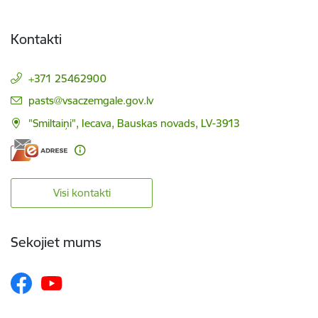
Kontakti
+371 25462900
E-pasts:
pasts@vsaczemgale.gov.lv
"Smiltaiņi", Iecava, Bauskas novads, LV-3913
Visi kontakti
Sekojiet mums