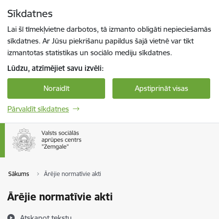
Pāriet uz lapas saturu
Sīkdatnes
Spied
lai meklētu
Enter
Lai šī tīmekļvietne darbotos, tā izmanto obligāti nepieciešamās
sīkdatnes. Ar Jūsu piekrišanu papildus šajā vietnē var tikt
izmantotas statistikas un sociālo mediju sīkdatnes.
Lūdzu, atzīmējiet savu izvēli:
Noraidīt
Apstiprināt visas
Pārvaldīt sīkdatnes
Sākums
Ārējie normatīvie akti
Ārējie normatīvie akti
Atskaņot tekstu