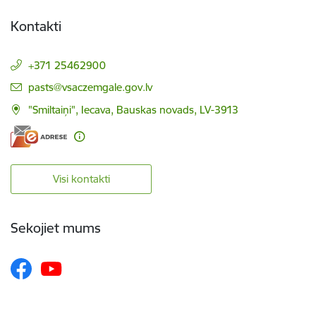
Kontakti
+371 25462900
E-pasts:
pasts@vsaczemgale.gov.lv
"Smiltaiņi", Iecava, Bauskas novads, LV-3913
Visi kontakti
Sekojiet mums