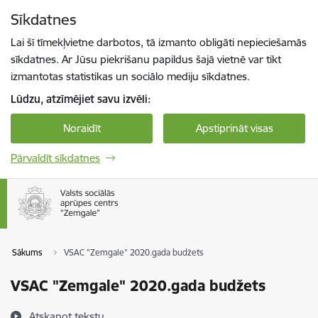
Pāriet uz lapas saturu
Sīkdatnes
Spied
lai meklētu
Enter
Lai šī tīmekļvietne darbotos, tā izmanto obligāti nepieciešamās
sīkdatnes. Ar Jūsu piekrišanu papildus šajā vietnē var tikt
izmantotas statistikas un sociālo mediju sīkdatnes.
Lūdzu, atzīmējiet savu izvēli:
Noraidīt
Apstiprināt visas
Pārvaldīt sīkdatnes
Sākums
VSAC "Zemgale" 2020.gada budžets
VSAC "Zemgale" 2020.gada budžets
Atskaņot tekstu