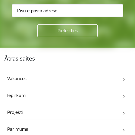
Kājene
Ātrās saites
Vakances
Iepirkumi
Projekti
Par mums