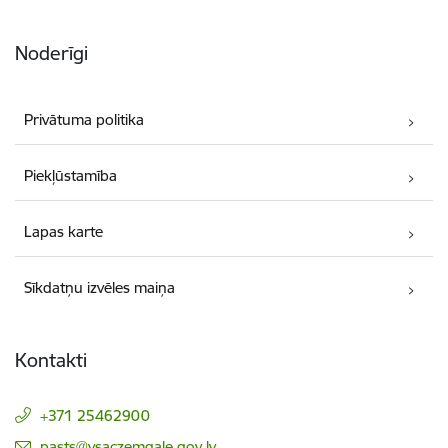
Noderīgi
Privātuma politika
Piekļūstamība
Lapas karte
Sīkdatņu izvēles maiņa
Kontakti
+371 25462900
E-pasts:
pasts@vsaczemgale.gov.lv